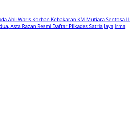
ada Ahli Waris Korban Kebakaran KM Mutiara Sentosa II
ua, Asta Razan Resmi Daftar Pilkades Satria Jaya
Irma