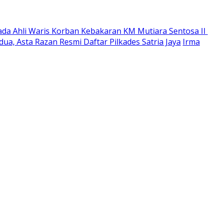
ada Ahli Waris Korban Kebakaran KM Mutiara Sentosa II
ua, Asta Razan Resmi Daftar Pilkades Satria Jaya
Irma