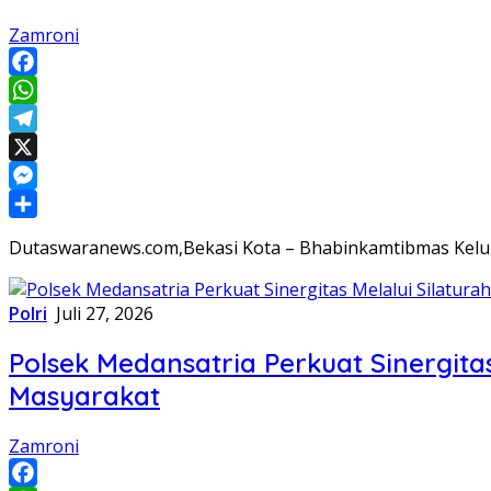
Zamroni
Facebook
WhatsApp
Telegram
X
Messenger
Share
Dutaswaranews.com,Bekasi Kota – Bhabinkamtibmas Kelu
Polri
Juli 27, 2026
Polsek Medansatria Perkuat Sinergit
Masyarakat
Zamroni