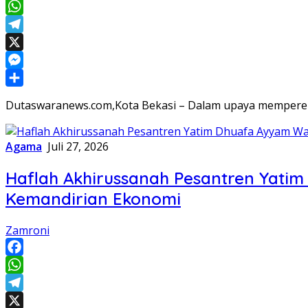
Facebook
WhatsApp
Telegram
X
Messenger
Share
Dutaswaranews.com,Kota Bekasi – Dalam upaya memperera
Agama
Juli 27, 2026
Haflah Akhirussanah Pesantren Yati
Kemandirian Ekonomi
Zamroni
Facebook
WhatsApp
Telegram