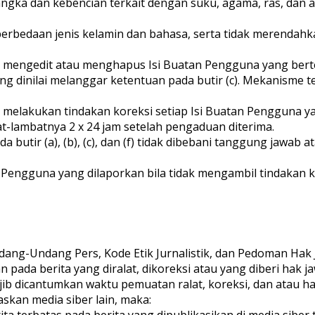
gka dan kebencian terkait dengan suku, agama, ras, dan 
perbedaan jenis kelamin dan bahasa, serta tidak merendahka
 mengedit atau menghapus Isi Buatan Pengguna yang berten
 dinilai melanggar ketentuan pada butir (c). Mekanisme t
melakukan tindakan koreksi setiap Isi Buatan Pengguna ya
-lambatnya 2 x 24 jam setelah pengaduan diterima.
butir (a), (b), (c), dan (f) tidak dibebani tanggung jawab 
 Pengguna yang dilaporkan bila tidak mengambil tindakan 
dang-Undang Pers, Kode Etik Jurnalistik, dan Pedoman Hak
n pada berita yang diralat, dikoreksi atau yang diberi hak j
wajib dicantumkan waktu pemuatan ralat, koreksi, dan atau h
askan media siber lain, maka: