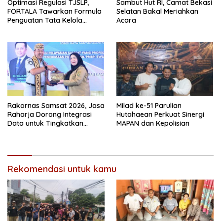
Optimasi Regulasi TJSLP,
Sambut Hut RI, Camat Bekasi
FORTALA Tawarkan Formula
Selatan Bakal Meriahkan
Penguatan Tata Kelola
Acara
Industri di Kabupaten Bekasi
Rakornas Samsat 2026, Jasa
Milad ke-51 Parulian
Raharja Dorong Integrasi
Hutahaean Perkuat Sinergi
Data untuk Tingkatkan
MAPAN dan Kepolisian
Kepatuhan Wajib Pajak
Kendaraan Bermotor
Rekomendasi untuk kamu