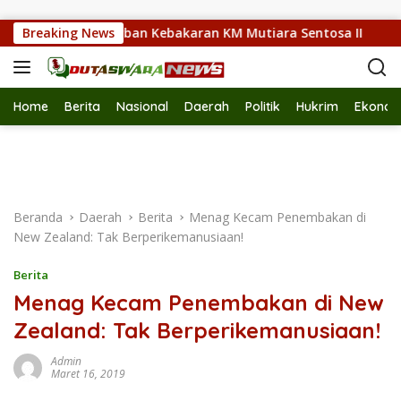
Langsung ke konten
 Ahli Waris Korban Kebakaran KM Mutiara Sentosa II
Breaking News
P
Home
Berita
Nasional
Daerah
Politik
Hukrim
Ekonom
Beranda
Daerah
Berita
Menag Kecam Penembakan di
New Zealand: Tak Berperikemanusiaan!
Berita
Menag Kecam Penembakan di New
Zealand: Tak Berperikemanusiaan!
Admin
Maret 16, 2019