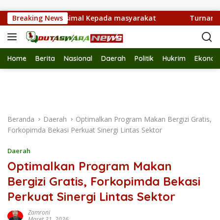
Langsung ke konten
elayanan Maksimal Kepada masyarakat
Breaking News
Turnamen Gaple
Home
Berita
Nasional
Daerah
Politik
Hukrim
Ekonom
Beranda
Daerah
Optimalkan Program Makan Bergizi Gratis,
Forkopimda Bekasi Perkuat Sinergi Lintas Sektor
Daerah
Optimalkan Program Makan
Bergizi Gratis, Forkopimda Bekasi
Perkuat Sinergi Lintas Sektor
Zamroni
Maret 31, 2026