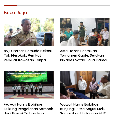
Baca Juga
83,10 Persen Pemuda Bekasi
Asta Razan Resmikan
Tak Merokok, Pemkot
Turnamen Gaple, Serukan
Perkuat Kawasan Tanpa
Pilkades Satria Jaya Damai
Rokok
Wawali Harris Bobihoe
Wawali Harris Bobihoe
Dukung Pengolahan Sampah
Kunjungi Putra Sayuti Melik,
Jadi Energi Terbarukan
Sampaikan Undangan HUT RI