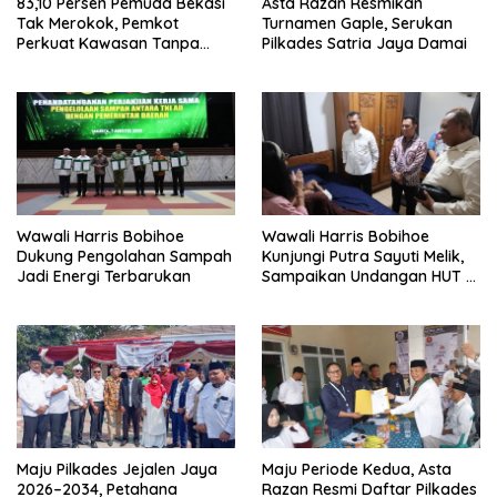
83,10 Persen Pemuda Bekasi
Asta Razan Resmikan
Tak Merokok, Pemkot
Turnamen Gaple, Serukan
Perkuat Kawasan Tanpa
Pilkades Satria Jaya Damai
Rokok
Wawali Harris Bobihoe
Wawali Harris Bobihoe
Dukung Pengolahan Sampah
Kunjungi Putra Sayuti Melik,
Jadi Energi Terbarukan
Sampaikan Undangan HUT RI
dari Presiden Prabowo
Maju Pilkades Jejalen Jaya
Maju Periode Kedua, Asta
2026–2034, Petahana
Razan Resmi Daftar Pilkades