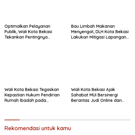
Optimalkan Pelayanan
Bau Limbah Makanan
Publik, Wali Kota Bekasi
Menyengat, DLH Kota Bekasi
Tekankan Pentingnya
Lakukan Mitigasi Lapangan
Soliditas dan Inovasi
di Sumurbatu
Aparatur Kewilayahan
Wali Kota Bekasi Tegaskan
Wali Kota Bekasi Ajak
Kepastian Hukum Pendirian
Sahabat MUI Bersinergi
Rumah Ibadah pada
Berantas Judi Online dan
Peletakan Batu Pertama
Tangani Persoalan Sosial
Gereja St. Ignatius
Rekomendasi untuk kamu