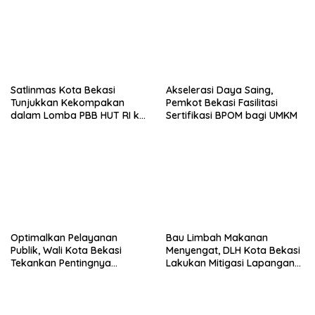
Satlinmas Kota Bekasi
Akselerasi Daya Saing,
Tunjukkan Kekompakan
Pemkot Bekasi Fasilitasi
dalam Lomba PBB HUT RI ke-
Sertifikasi BPOM bagi UMKM
81
Optimalkan Pelayanan
Bau Limbah Makanan
Publik, Wali Kota Bekasi
Menyengat, DLH Kota Bekasi
Tekankan Pentingnya
Lakukan Mitigasi Lapangan
Soliditas dan Inovasi
di Sumurbatu
Aparatur Kewilayahan