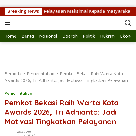
Langsung ke konten
Raharja Hadirkan Pelayanan Maksimal Kepada masyarakat
Breaking News
Home
Berita
Nasional
Daerah
Politik
Hukrim
Ekonom
Beranda
Pemerintahan
Pemkot Bekasi Raih Warta Kota
Awards 2026, Tri Adhianto: Jadi Motivasi Tingkatkan Pelayanan
Pemerintahan
Pemkot Bekasi Raih Warta Kota
Awards 2026, Tri Adhianto: Jadi
Motivasi Tingkatkan Pelayanan
Zamroni
Juli 7, 2026