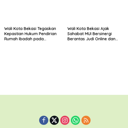
Wali Kota Bekasi Tegaskan
Wali Kota Bekasi Ajak
Kepastian Hukum Pendirian
Sahabat MUI Bersinergi
Rumah Ibadah pada
Berantas Judi Online dan
Peletakan Batu Pertama
Tangani Persoalan Sosial
Gereja St. Ignatius