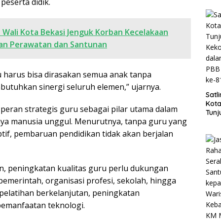
 peserta didik.
l Wali Kota Bekasi Jenguk Korban Kecelakaan
kan Perawatan dan Santunan
 harus bisa dirasakan semua anak tanpa
mbutuhkan sinergi seluruh elemen,” ujarnya.
Satl
Kota
peran strategis guru sebagai pilar utama dalam
Tunj
ya manusia unggul. Menurutnya, tanpa guru yang
Kek
dal
tif, pembaruan pendidikan tidak akan berjalan
Lom
HUT 
, peningkatan kualitas guru perlu dukungan
pemerintah, organisasi profesi, sekolah, hingga
 pelatihan berkelanjutan, peningkatan
pemanfaatan teknologi.