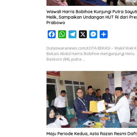
Wawali Harris Bobihoe Kunjungi Putra Sayut
Melik, Sampaikan Undangan HUT RI dari Pre
Prabowo
F
W
T
X
M
S
a
h
e
e
h
Dutaswaranews.com,KOTA BEKASI – Wakil Wali K
c
a
l
s
a
Bekasi Abdul Harris Bobihoe mengunjungi Heru
e
t
e
s
r
Baskoro (84), putra…
b
s
g
e
e
o
A
r
n
o
p
a
g
k
p
m
e
r
Maju Periode Kedua, Asta Razan Resmi Daft