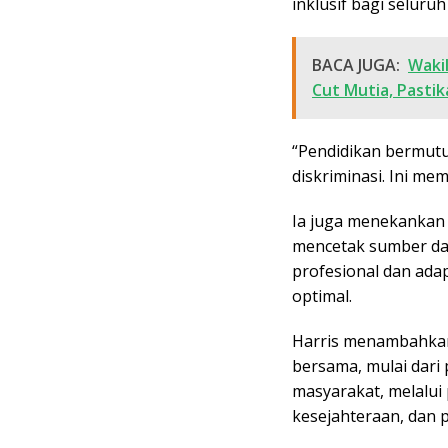
inklusif bagi seluruh
BACA JUGA:
Waki
Cut Mutia, Pasti
“Pendidikan bermutu
diskriminasi. Ini me
Ia juga menekankan 
mencetak sumber da
profesional dan adap
optimal.
Harris menambahkan
bersama, mulai dari 
masyarakat, melalui
kesejahteraan, dan 