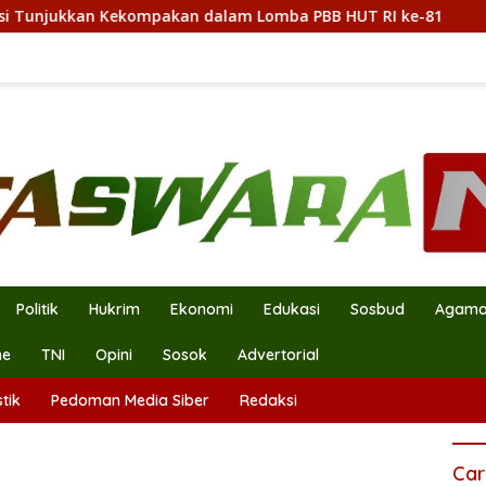
kan dalam Lomba PBB HUT RI ke-81
Wawali Harris Bobi
Politik
Hukrim
Ekonomi
Edukasi
Sosbud
Agam
ne
TNI
Opini
Sosok
Advertorial
tik
Pedoman Media Siber
Redaksi
Car