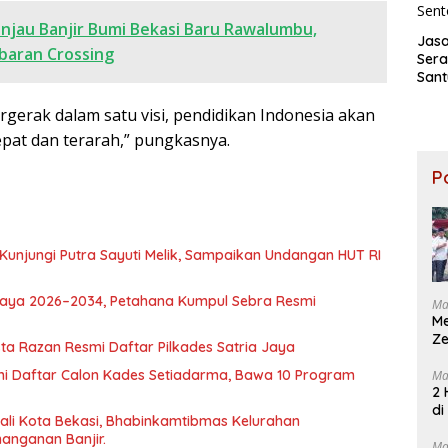
injau Banjir Bumi Bekasi Baru Rawalumbu,
Jasa
ebaran Crossing
Ser
San
kepa
rgerak dalam satu visi, pendidikan Indonesia akan
Wari
Keb
pat dan terarah,” pungkasnya.
KM M
Sent
P
Kunjungi Putra Sayuti Melik, Sampaikan Undangan HUT RI
 Jaya 2026–2034, Petahana Kumpul Sebra Resmi
Ma
M
Ze
ta Razan Resmi Daftar Pilkades Satria Jaya
i Daftar Calon Kades Setiadarma, Bawa 10 Program
Ma
2 
di
li Kota Bekasi, Bhabinkamtibmas Kelurahan
anganan Banjir.
Ma