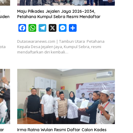
i
Maju Pilkades Jejalen Jaya 2026–2034,
siden
Petahana Kumpul Sebra Resmi Mendaftar
F
W
T
X
M
S
a
h
e
e
h
Dutaswaranews.com | Tambun Utara Petahana
c
a
l
s
a
ota
Kepala Desa Jejalen Jaya, Kumpul Sebra, resmi
e
t
e
s
r
mendaftarkan diri kembali…
b
s
g
e
e
o
A
r
n
o
p
a
g
k
p
m
e
r
ar
Irma Ratna Wulan Resmi Daftar Calon Kades