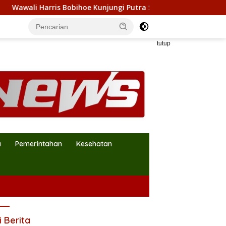
hoe Kunjungi Putra Sayuti Melik, Sampaikan Undangan HUT RI d
tutup
a
Pemerintahan
Kesehatan
i Berita