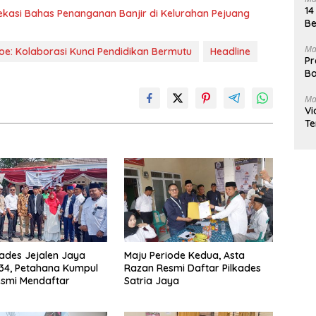
14
ekasi Bahas Penanganan Banjir di Kelurahan Pejuang
Be
Ma
oe: Kolaborasi Kunci Pendidikan Bermutu
Headline
Pr
Ba
Ma
Vi
Te
kades Jejalen Jaya
Maju Periode Kedua, Asta
34, Petahana Kumpul
Razan Resmi Daftar Pilkades
esmi Mendaftar
Satria Jaya