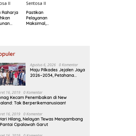
 Raharja
Pastikan
ahkan
Pelayanan
tunan
Maksimal,
da Ahli
Direksi Jasa
s Korban
Raharja
akaran
Tinjau
utiara
Korban
osa II
Kebakaran
opuler
KM Mutiara
Sentosa II
Agustus 6, 2026
0 Komentar
Maju Pilkades Jejalen Jaya
2026–2034, Petahana
Kumpul Sebra Resmi
Mendaftar
ret 16, 2019
0 Komentar
enag Kecam Penembakan di New
aland: Tak Berperikemanusiaan!
ret 16, 2019
0 Komentar
Hari Hilang, Nelayan Tewas Mengambang
 Pantai Cipalawah Garut
ret 16, 2019
0 Komentar