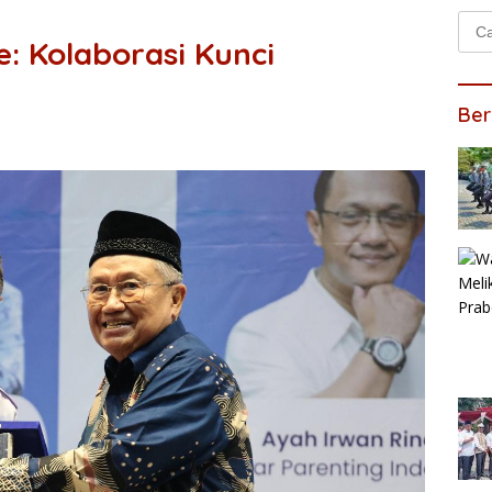
Cari
: Kolaborasi Kunci
untu
Ber