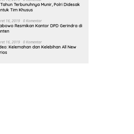
 Tahun Terbunuhnya Munir, Polri Didesak
ntuk Tim Khusus
ret 16, 2019
0 Komentar
abowo Resmikan Kantor DPD Gerindra di
nten
ret 16, 2019
0 Komentar
deo: Kelemahan dan Kelebihan All New
rios