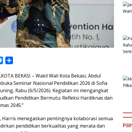
M
S
e
h
,KOTA BEKASI – Wakil Wali Kota Bekasi, Abdul
s
a
buka Seminar Nasional Pendidikan 2026 di Sofia
s
r
muning, Rabu (6/5/2026). Kegiatan ini mengangkat
e
e
udkan Pendidikan Bermutu: Refleksi Hardiknas dan
n
Emas 2045.”
g
e
 Harris menegaskan pentingnya kolaborasi semua
r
Pil
irkan pendidikan berkualitas yang merata dan