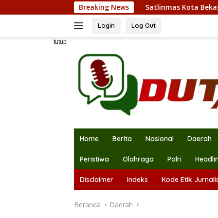
Langsung
Satlinmas Kota Bekasi Tunjukkan Kekompa
Breaking News
ke
konten
Login
Log Out
tutup
Home
Berita
Nasional
Daerah
Peristiwa
Olahraga
Polri
Headli
Disclaimer
Indeks
Kode Etik Jurnalis
Beranda
Daerah