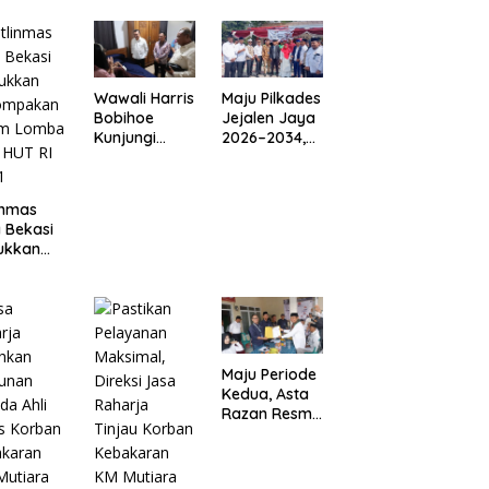
Wawali Harris
Maju Pilkades
Bobihoe
Jejalen Jaya
Kunjungi
2026–2034,
Putra Sayuti
Petahana
Melik,
Kumpul
Sampaikan
Sebra Resmi
inmas
Undangan
Mendaftar
 Bekasi
HUT RI dari
ukkan
Presiden
ompakan
Prabowo
am
ba PBB
RI ke-81
Maju Periode
Kedua, Asta
Razan Resmi
Daftar
Pilkades
Satria Jaya