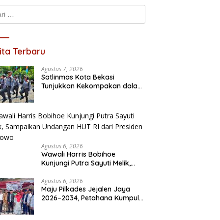
k:
ita Terbaru
Agustus 7, 2026
Satlinmas Kota Bekasi
Tunjukkan Kekompakan dalam
Lomba PBB HUT RI ke-81
Agustus 6, 2026
Wawali Harris Bobihoe
Kunjungi Putra Sayuti Melik,
Sampaikan Undangan HUT RI
dari Presiden Prabowo
Agustus 6, 2026
Maju Pilkades Jejalen Jaya
2026–2034, Petahana Kumpul
Sebra Resmi Mendaftar