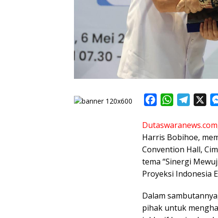
F
W
T
X
a
h
e
Dutaswaranews.com
c
a
l
Harris Bobihoe, mem
e
t
e
Convention Hall, Ci
b
s
g
tema “Sinergi Mewuj
o
A
r
Proyeksi Indonesia 
o
p
a
k
p
m
Dalam sambutannya,
pihak untuk menghad