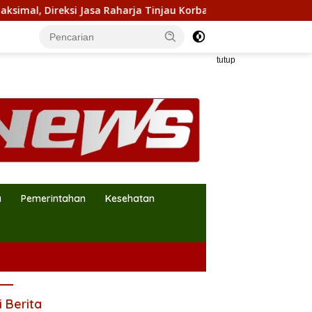
i Jasa Raharja Tinjau Korban Kebakaran KM Mutiara Sentosa II
tutup
a
Pemerintahan
Kesehatan
i Berita