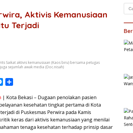
Cari
rwira, Aktivis Kemanusiaan
untu
Itu Terjadi
Ber
Frits Saikat aktivis kemanusiaan (Kaos biru) bersama petugas
uga sejumlah awak media (Doc.nisah)
M
S
e
h
m
| Kota Bekasi – Dugaan penolakan pasien
s
a
elayanan kesehatan tingkat pertama di Kota
s
r
 terjadi di Puskesmas Perwira pada Kamis
e
e
ritik keras dari aktivis kemanusiaan yang menilai
n
ahaman tenaga kesehatan terhadap prinsip dasar
g