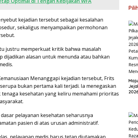
etap Optimal di Tengah Kebijakan WFA
Pil
yebut kejadian tersebut sebagai kesalahan
rosedur, sekaligus menyampaikan permohonan
rsebut.
u justru memperkuat kritik bahwa masalah
ap dijadikan alasan untuk menunda atau bahkan
medis.
 Kemanusiaan Menanggapi kejadian tersebut, Frits
Maju
 serupa bukan pertama kali terjadi. Ia menegaskan
Jeja
202
 tenaga kesehatan yang keliru memahami prioritas
Pet
asyarakat.
Kum
Sebr
Men
 dasar pelayanan kesehatan seharusnya
atan pasien di atas urusan administratif.
elas, pelayanan medis harus tetap diutamakan