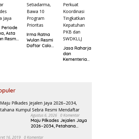
 Periode
a, Asta
Irma Ratna
an Resmi
Wulan Resmi
ar
Daftar Calon
Jasa Raharja
ades
Kades
dan
ia Jaya
Setiadarma,
Kementerian
Bawa 10
PANRB
Program
Perkuat
Prioritas
Koordinasi
Tingkatkan
Kepatuhan
opuler
PKB dan
SWDKLLJ
Agustus 6, 2026
0 Komentar
Maju Pilkades Jejalen Jaya
2026–2034, Petahana
Kumpul Sebra Resmi
Mendaftar
ret 16, 2019
0 Komentar