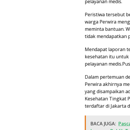
pelayanan medis.
k
p
m
Peristiwa tersebut b
warga Perwira mengh
meminta bantuan. W
tidak mendapatkan 
Mendapat laporan ter
kesehatan itu untu
pelayanan medis.Pu
Dalam pertemuan de
Perwira akhirnya me
yang disampaikan ada
Kesehatan Tingkat P
terdaftar di Jakarta
BACA JUGA:
Pasc