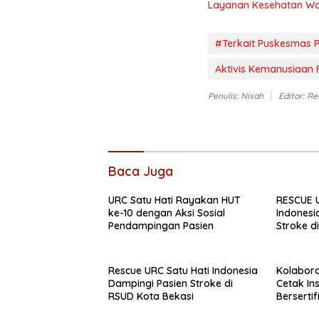
Layanan Kesehatan W
#Terkait Puskesmas 
Aktivis Kemanusiaan Fi
Penulis: Nisah
Editor: Re
Baca Juga
URC Satu Hati Rayakan HUT
RESCUE U
ke-10 dengan Aksi Sosial
Indonesi
Pendampingan Pasien
Stroke d
Rescue URC Satu Hati Indonesia
Kolabora
Dampingi Pasien Stroke di
Cetak In
RSUD Kota Bekasi
Bersertif