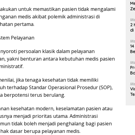
M
lakukan untuk memastikan pasien tidak mengalami
Ze
ganan medis akibat polemik administrasi di
Ma
sehatan pertama.
2 
di
stem Pelayanan
Ma
14
enyoroti persoalan klasik dalam pelayanan
Be
an, yakni benturan antara kebutuhan medis pasien
Ma
nistratif.
Pr
Ba
nilai, jika tenaga kesehatan tidak memiliki
Ma
h terhadap Standar Operasional Prosedur (SOP),
Vi
a berpotensi terus berulang.
Te
anan kesehatan modern, keselamatan pasien atau
usnya menjadi prioritas utama. Administrasi
mun tidak boleh menjadi penghalang bagi pasien
hak dasar berupa pelayanan medis.