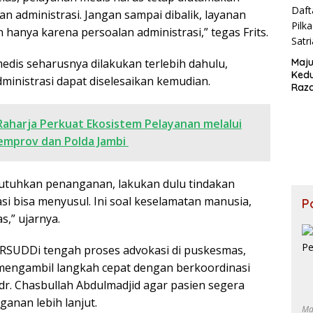
 administrasi. Jangan sampai dibalik, layanan
n hanya karena persoalan administrasi,” tegas Frits.
medis seharusnya dilakukan terlebih dahulu,
Maju
Kedu
ministrasi dapat diselesaikan kemudian.
Raz
Daft
Pilk
 Raharja Perkuat Ekosistem Pelayanan melalui
Satr
emprov dan Polda Jambi
utuhkan penanganan, lakukan dulu tindakan
si bisa menyusul. Ini soal keselamatan manusia,
P
s,” ujarnya.
 RSUDDi tengah proses advokasi di puskesmas,
 mengambil langkah cepat dengan berkoordinasi
r. Chasbullah Abdulmadjid agar pasien segera
nan lebih lanjut.
Ma