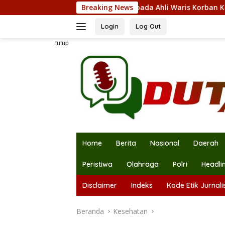
Langsung
 Serahkan Santunan kepada Ahli Waris Korban Kebakaran KM Mu
Breaking News
ke
konten
Login
Log Out
tutup
Home
Berita
Nasional
Daerah
Peristiwa
Olahraga
Polri
Headli
Disclaimer
Indeks
Kode Etik Jurnalis
Beranda
Kesehatan