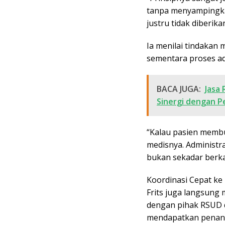
tanpa menyampingkan
justru tidak diberika
Ia menilai tindakan 
sementara proses ad
BACA JUGA:
Jasa
Sinergi dengan P
“Kalau pasien memb
medisnya. Administra
bukan sekadar berka
Koordinasi Cepat ke
Frits juga langsung
dengan pihak RSUD d
mendapatkan penanga