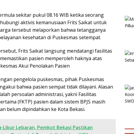
e
r
ermula sekitar pukul 08.16 WIB ketika seorang
ubungi aktivis kemanusiaan Frits Saikat untuk
arga tersebut melaporkan bahwa tetangganya
pelayanan kesehatan di Puskesmas setempat.
sebut, Frits Saikat langsung mendatangi fasilitas
k memastikan pasien memperoleh haknya atas
skesmas Akui Penolakan Pasien
ngan pengelola puskesmas, pihak Puskesmas
ngakui bahwa pasien sempat tidak dilayani. Alasan
lah persoalan administrasi, yakni Fasilitas
ertama (FKTP) pasien dalam sistem BPJS masih
 dan belum dipindahkan ke Kota Bekasi.
a-Libur Lebaran, Pemkot Bekasi Pastikan