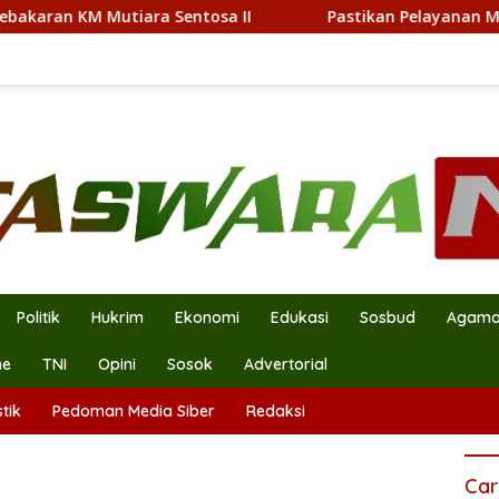
tiara Sentosa II
Pastikan Pelayanan Maksimal, Direks
Politik
Hukrim
Ekonomi
Edukasi
Sosbud
Agam
ne
TNI
Opini
Sosok
Advertorial
tik
Pedoman Media Siber
Redaksi
Car