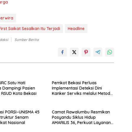
arga
Perwira
rst Saikat Sesalkan Itu Terjadi
Headline
daksi
Sumber Berita
RC Satu Hati
Pemkot Bekasi Perluas
a Dampingi Pasien
Implementasi Deteksi Dini
i RSUD Kota Bekasi
Kanker Serviks melalui Metode
Self-Sampling
si PORSI–UNISMA 45
Camat Rawalumbu Resmikan
struktur Senam
Posyandu Siklus Hidup
ikat Nasional
AMARILIS 36, Perkuat Layanan
Kesehatan Warga