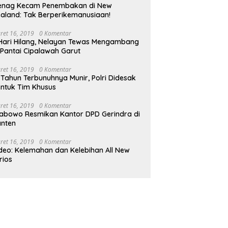
enag Kecam Penembakan di New
aland: Tak Berperikemanusiaan!
ret 16, 2019
0 Komentar
Hari Hilang, Nelayan Tewas Mengambang
 Pantai Cipalawah Garut
ret 16, 2019
0 Komentar
 Tahun Terbunuhnya Munir, Polri Didesak
ntuk Tim Khusus
ret 16, 2019
0 Komentar
abowo Resmikan Kantor DPD Gerindra di
nten
ret 16, 2019
0 Komentar
deo: Kelemahan dan Kelebihan All New
rios