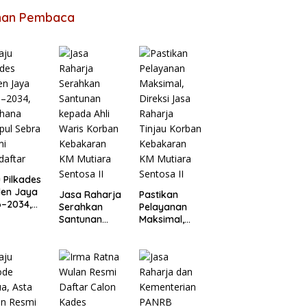
ihan Pembaca
 Pilkades
len Jaya
Jasa Raharja
Pastikan
6–2034,
Serahkan
Pelayanan
ahana
Santunan
Maksimal,
pul
kepada Ahli
Direksi Jasa
a Resmi
Waris Korban
Raharja
daftar
Kebakaran
Tinjau
KM Mutiara
Korban
Sentosa II
Kebakaran
KM Mutiara
Sentosa II