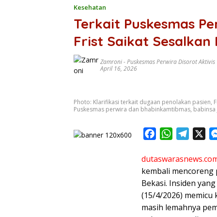
Kesehatan
Terkait Puskesmas Pe
Frist Saikat Sesalkan 
Zamroni
-
Puskesmas Perwira Disorot Aktivis
April 16, 2026
Photo: Klarifikasi terkait dugaan penolakan pasien, 
Puskesmas perwira dan bhabinkamtibmas, babinsa j
F
W
T
X
a
h
e
dutaswarasnews.co
c
a
l
kembali mencoreng p
e
t
e
Bekasi. Insiden yang
b
s
g
(15/4/2026) memicu k
o
A
r
masih lemahnya pem
o
p
a