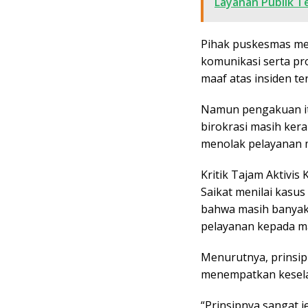
Layanan Publik T
Pihak puskesmas men
komunikasi serta p
maaf atas insiden te
Namun pengakuan it
birokrasi masih ker
menolak pelayanan 
Kritik Tajam Aktivis
Saikat menilai kasus
bahwa masih banyak
pelayanan kepada m
Menurutnya, prinsip
menempatkan keselam
“Prinsipnya sangat j