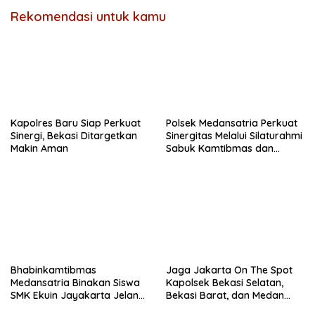
Rekomendasi untuk kamu
Kapolres Baru Siap Perkuat
Polsek Medansatria Perkuat
Sinergi, Bekasi Ditargetkan
Sinergitas Melalui Silaturahmi
Makin Aman
Sabuk Kamtibmas dan
Penyerapan Aspirasi
Masyarakat
Bhabinkamtibmas
Jaga Jakarta On The Spot
Medansatria Binakan Siswa
Kapolsek Bekasi Selatan,
SMK Ekuin Jayakarta Jelang
Bekasi Barat, dan Medan
Lomba Yel-Yel Tingkat Polda
Satria Perkuat Sinergitas