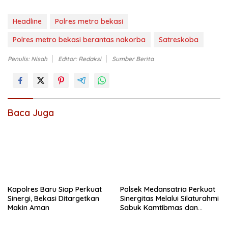
Headline
Polres metro bekasi
Polres metro bekasi berantas nakorba
Satreskoba
Penulis: Nisah
Editor: Redaksi
Sumber Berita
Baca Juga
Kapolres Baru Siap Perkuat
Polsek Medansatria Perkuat
Sinergi, Bekasi Ditargetkan
Sinergitas Melalui Silaturahmi
Makin Aman
Sabuk Kamtibmas dan
Penyerapan Aspirasi
Masyarakat