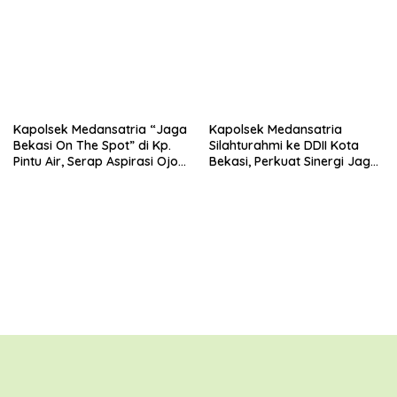
Metro Jaya
TNI–Polri Melalui Kunjungan
ke Koramil 01 Kranji
Kapolsek Medansatria “Jaga
Kapolsek Medansatria
Bekasi On The Spot” di Kp.
Silahturahmi ke DDII Kota
Pintu Air, Serap Aspirasi Ojol
Bekasi, Perkuat Sinergi Jaga
dan Warga
Kamtibmas