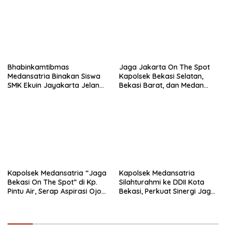
Bhabinkamtibmas
Jaga Jakarta On The Spot
Medansatria Binakan Siswa
Kapolsek Bekasi Selatan,
SMK Ekuin Jayakarta Jelang
Bekasi Barat, dan Medan
Lomba Yel-Yel Tingkat Polda
Satria Perkuat Sinergitas
Metro Jaya
TNI–Polri Melalui Kunjungan
ke Koramil 01 Kranji
Kapolsek Medansatria “Jaga
Kapolsek Medansatria
Bekasi On The Spot” di Kp.
Silahturahmi ke DDII Kota
Pintu Air, Serap Aspirasi Ojol
Bekasi, Perkuat Sinergi Jaga
dan Warga
Kamtibmas