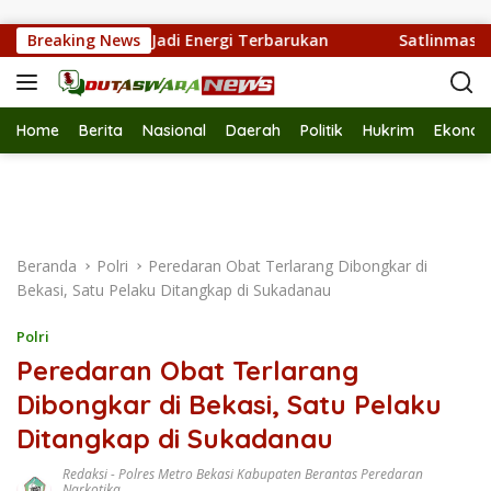
Langsung ke konten
ahan Sampah Jadi Energi Terbarukan
Breaking News
Satlinmas Kota B
Home
Berita
Nasional
Daerah
Politik
Hukrim
Ekonom
Beranda
Polri
Peredaran Obat Terlarang Dibongkar di
Bekasi, Satu Pelaku Ditangkap di Sukadanau
Polri
Peredaran Obat Terlarang
Dibongkar di Bekasi, Satu Pelaku
Ditangkap di Sukadanau
Redaksi
-
Polres Metro Bekasi Kabupaten Berantas Peredaran
Narkotika