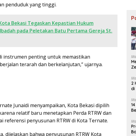
Tinj
an penduduk yang tinggi.
Kor
Keb
P
KM M
 Kota Bekasi Tegaskan Kepastian Hukum
Sent
Ibadah pada Peletakan Batu Pertama Gereja St.
i instrumen penting untuk memastikan
Ma
M
erjalan terarah dan berkelanjutan,” ujarnya.
Ze
Ma
2 
di
Ma
14
nate Junaidi menyampaikan, Kota Bekasi dipilih
Be
i karena relatif baru menetapkan Perda RTRW dan
gai referensi penyusunan RTRW di Kota Ternate.
Ma
Pr
Ba
, dijelaskan bahwa penyusunan RTRW Kota