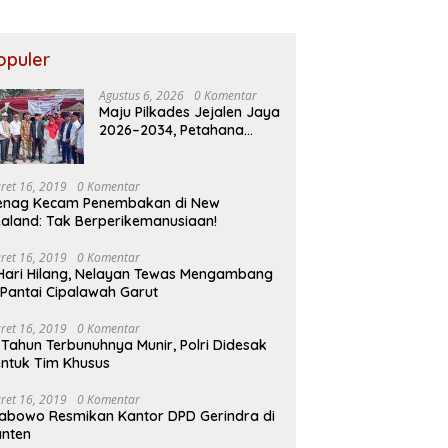
Program
au
Prioritas
ban
akaran
opuler
utiara
osa II
Agustus 6, 2026
0 Komentar
Maju Pilkades Jejalen Jaya
2026–2034, Petahana
Kumpul Sebra Resmi
Mendaftar
ret 16, 2019
0 Komentar
enag Kecam Penembakan di New
aland: Tak Berperikemanusiaan!
ret 16, 2019
0 Komentar
Hari Hilang, Nelayan Tewas Mengambang
 Pantai Cipalawah Garut
ret 16, 2019
0 Komentar
 Tahun Terbunuhnya Munir, Polri Didesak
ntuk Tim Khusus
ret 16, 2019
0 Komentar
abowo Resmikan Kantor DPD Gerindra di
nten