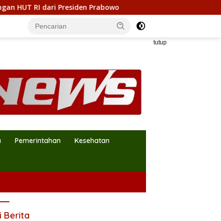
residen Prabowo
Maju Pilkades Jejalen Jaya 2026–2034
tutup
a
Pemerintahan
Kesehatan
i Berita