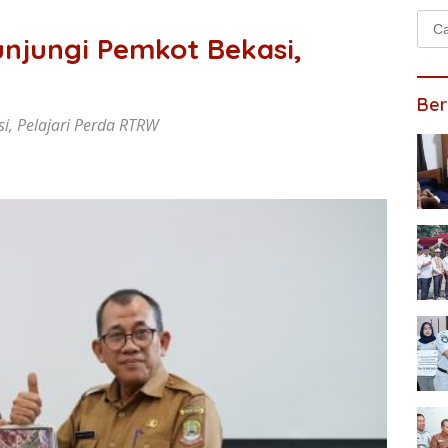
Cari
njungi Pemkot Bekasi,
untu
Ber
i, Pelajari Perda RTRW