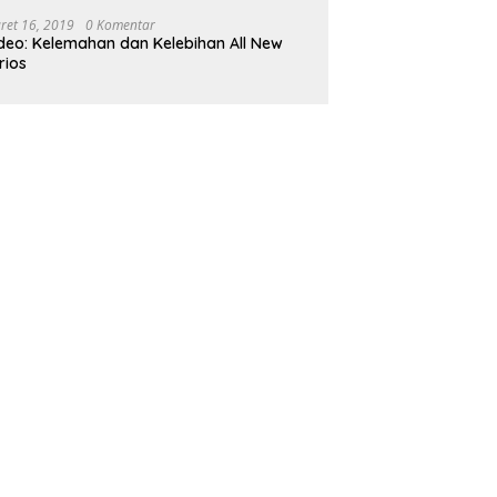
ret 16, 2019
0 Komentar
deo: Kelemahan dan Kelebihan All New
rios