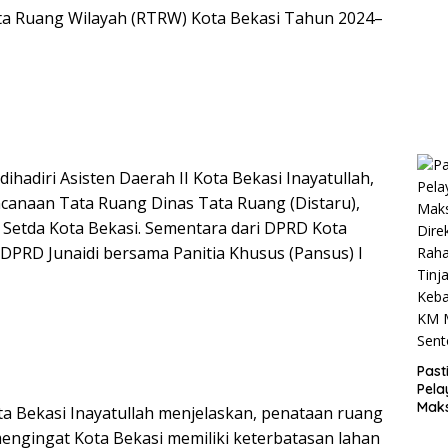
Putr
r
ta Ruang Wilayah (RTRW) Kota Bekasi Tahun 2024–
Melik
Sam
Und
HUT 
Pres
Pra
ihadiri Asisten Daerah II Kota Bekasi Inayatullah,
canaan Tata Ruang Dinas Tata Ruang (Distaru),
Setda Kota Bekasi. Sementara dari DPRD Kota
 DPRD Junaidi bersama Panitia Khusus (Pansus) I
Past
Pel
Maks
ota Bekasi Inayatullah menjelaskan, penataan ruang
Dire
mengingat Kota Bekasi memiliki keterbatasan lahan
Rah