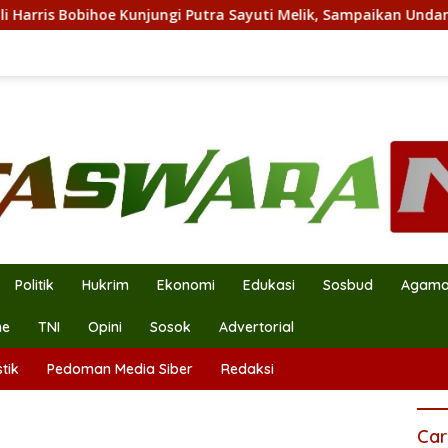
unjungi Putra Sayuti Melik, Sampaikan Undangan HUT RI dari P
Politik
Hukrim
Ekonomi
Edukasi
Sosbud
Agam
ne
TNI
Opini
Sosok
Advertorial
tik
Pedoman Media Siber
Redaksi
Car