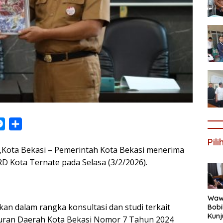
M
S
e
h
Pil
,Kota Bekasi – Pemerintah Kota Bekasi menerima
s
a
D Kota Ternate pada Selasa (3/2/2026).
s
r
e
e
n
Wawa
g
kan dalam rangka konsultasi dan studi terkait
Bob
e
Kunj
ran Daerah Kota Bekasi Nomor 7 Tahun 2024