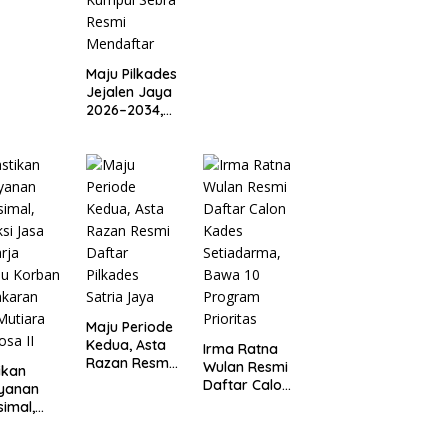
a Sayuti
kepada Ahli
,
Waris Korban
paikan
Kebakaran
angan
KM Mutiara
Maju Pilkades
RI dari
Sentosa II
Jejalen Jaya
iden
2026–2034,
bowo
Petahana
Kumpul
Sebra Resmi
Mendaftar
Maju Periode
Kedua, Asta
Irma Ratna
Razan Resmi
Wulan Resmi
ikan
Daftar
Daftar Calon
ayanan
Pilkades
Kades
imal,
Satria Jaya
Setiadarma,
ksi Jasa
Bawa 10
arja