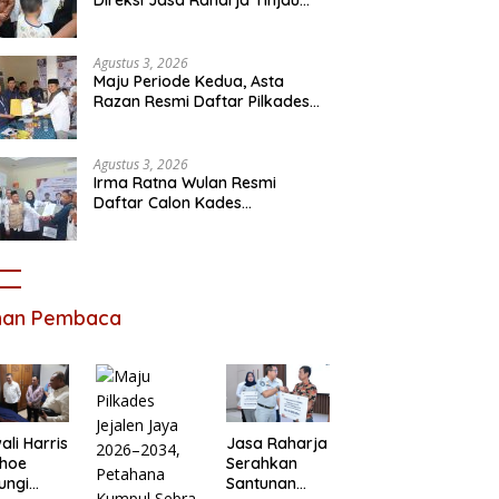
Korban Kebakaran KM Mutiara
Sentosa II
Agustus 3, 2026
Maju Periode Kedua, Asta
Razan Resmi Daftar Pilkades
Satria Jaya
Agustus 3, 2026
Irma Ratna Wulan Resmi
Daftar Calon Kades
Setiadarma, Bawa 10 Program
Prioritas
ihan Pembaca
li Harris
Jasa Raharja
ihoe
Serahkan
ungi
Santunan