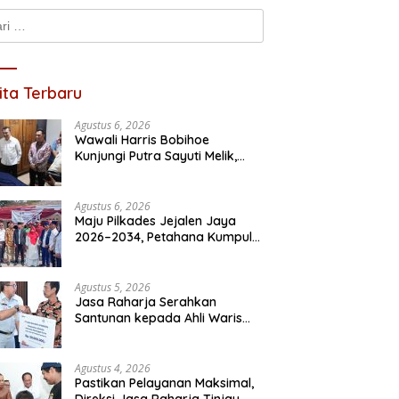
k:
ita Terbaru
Agustus 6, 2026
Wawali Harris Bobihoe
Kunjungi Putra Sayuti Melik,
Sampaikan Undangan HUT RI
dari Presiden Prabowo
Agustus 6, 2026
Maju Pilkades Jejalen Jaya
2026–2034, Petahana Kumpul
Sebra Resmi Mendaftar
Agustus 5, 2026
Jasa Raharja Serahkan
Santunan kepada Ahli Waris
Korban Kebakaran KM Mutiara
Sentosa II
Agustus 4, 2026
Pastikan Pelayanan Maksimal,
Direksi Jasa Raharja Tinjau