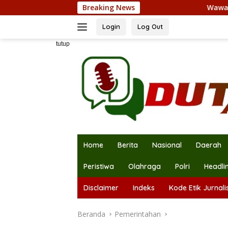
Langsung
Breaking News
Wawali Harris Bobihoe K
ke
konten
Login
Log Out
tutup
Home
Berita
Nasional
Daerah
Peristiwa
Olahraga
Polri
Headli
Disclaimer
Indeks
Kode Etik Jurnalis
Beranda
Pemerintahan