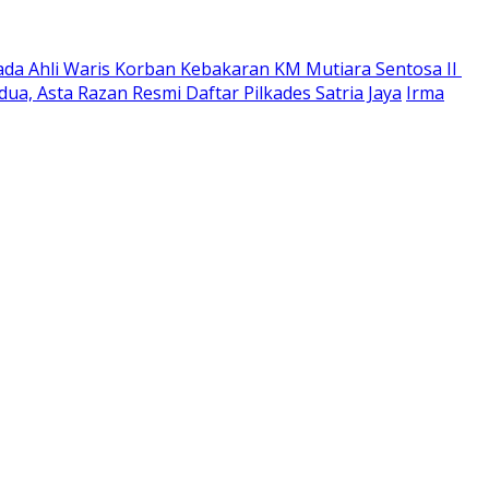
ada Ahli Waris Korban Kebakaran KM Mutiara Sentosa II
ua, Asta Razan Resmi Daftar Pilkades Satria Jaya
Irma