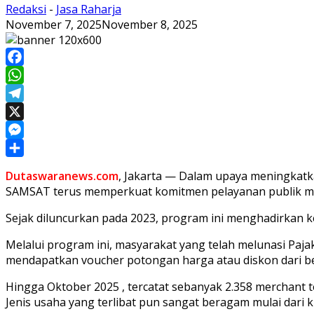
Redaksi
-
Jasa Raharja
November 7, 2025
November 8, 2025
Facebook
WhatsApp
Telegram
X
Messenger
Share
Dutaswaranews.com
, Jakarta — Dalam upaya meningkat
SAMSAT terus memperkuat komitmen pelayanan publik mel
Sejak diluncurkan pada 2023, program ini menghadirkan k
Melalui program ini, masyarakat yang telah melunasi Pa
mendapatkan voucher potongan harga atau diskon dari be
Hingga Oktober 2025 , tercatat sebanyak 2.358 merchant 
Jenis usaha yang terlibat pun sangat beragam mulai dari