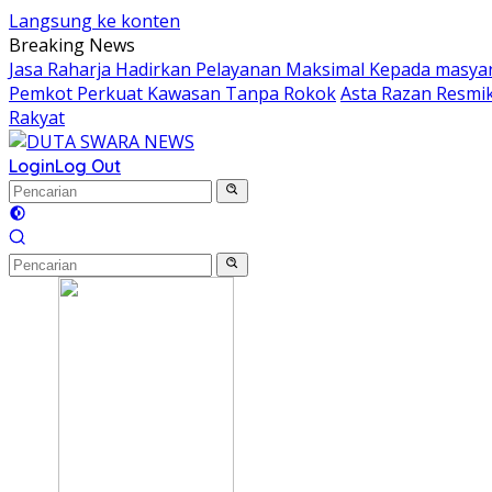
Langsung ke konten
Breaking News
Jasa Raharja Hadirkan Pelayanan Maksimal Kepada masya
Pemkot Perkuat Kawasan Tanpa Rokok
Asta Razan Resmik
Rakyat
Login
Log Out