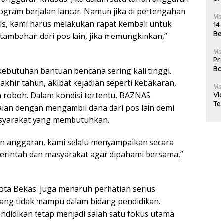
gram berjalan lancar. Namun jika di pertengahan
Ma
s, kami harus melakukan rapat kembali untuk
14
Be
tambahan dari pos lain, jika memungkinkan,”
Ma
Pr
Ba
ebutuhan bantuan bencana sering kali tinggi,
khir tahun, akibat kejadian seperti kebakaran,
Ma
h roboh. Dalam kondisi tertentu, BAZNAS
Vi
Te
an dengan mengambil dana dari pos lain demi
syarakat yang membutuhkan.
an anggaran, kami selalu menyampaikan secara
erintah dan masyarakat agar dipahami bersama,”
Kota Bekasi juga menaruh perhatian serius
ang tidak mampu dalam bidang pendidikan.
didikan tetap menjadi salah satu fokus utama