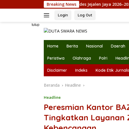
Langsung
abowo
Maju Pilkades Jejalen Jaya 2026–2034, Petahana
Breaking News
ke
konten
Login
Log Out
tutup
Home
Berita
Nasional
Daerah
Peristiwa
Olahraga
Polri
Headli
Disclaimer
Indeks
Kode Etik Jurnalis
Beranda
Headline
Headline
Peresmian Kantor BAZ
Tingkatkan Layanan 
Kebencanaan