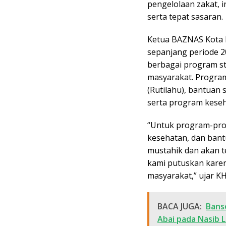
pengelolaan zakat, i
e
serta tepat sasaran.
r
Ketua BAZNAS Kota 
sepanjang periode 2
berbagai program s
masyarakat. Program
(Rutilahu), bantuan
serta program keseh
“Untuk program-prog
kesehatan, dan bant
mustahik dan akan t
kami putuskan kare
masyarakat,” ujar KH
BACA JUGA:
Bans
Abai pada Nasib L