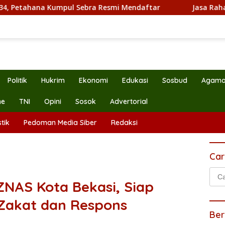
 Kumpul Sebra Resmi Mendaftar
Jasa Raharja Serahkan 
Politik
Hukrim
Ekonomi
Edukasi
Sosbud
Agam
ne
TNI
Opini
Sosok
Advertorial
tik
Pedoman Media Siber
Redaksi
Car
Cari
NAS Kota Bekasi, Siap
untu
Zakat dan Respons
Ber