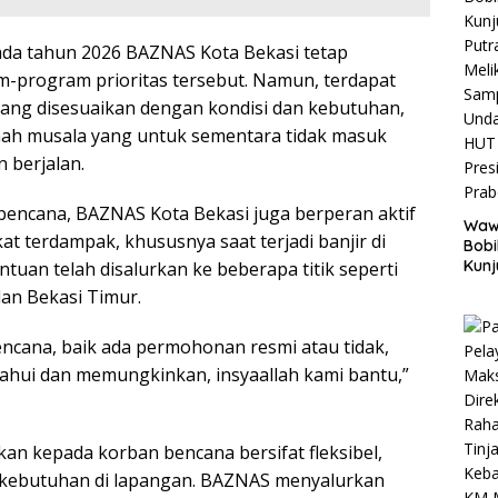
da tahun 2026 BAZNAS Kota Bekasi tetap
-program prioritas tersebut. Namun, terdapat
ang disesuaikan dengan kondisi dan kebutuhan,
nah musala yang untuk sementara tidak masuk
n berjalan.
encana, BAZNAS Kota Bekasi juga berperan aktif
Wawa
 terdampak, khususnya saat terjadi banjir di
Bob
Kunj
ntuan telah disalurkan ke beberapa titik seperti
Putr
dan Bekasi Timur.
Melik
Sam
 bencana, baik ada permohonan resmi atau tidak,
Und
HUT 
hui dan memungkinkan, insyaallah kami bantu,”
Pres
Pra
kan kepada korban bencana bersifat fleksibel,
 kebutuhan di lapangan. BAZNAS menyalurkan