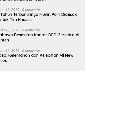
ret 16, 2019
0 Komentar
 Tahun Terbunuhnya Munir, Polri Didesak
ntuk Tim Khusus
ret 16, 2019
0 Komentar
abowo Resmikan Kantor DPD Gerindra di
nten
ret 16, 2019
0 Komentar
deo: Kelemahan dan Kelebihan All New
rios