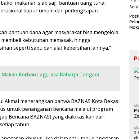
ako, makanan siap saji, bantuan uang tunai,
erasional dapur umum dan perlengkapan
Past
Pel
Maks
kan bantuan dana agar masyarakat bisa mengelola
Dire
Rah
, membeli kebutuhan memasak, hingga
Tinj
han seperti sapu dan alat kebersihan lainnya,”
Kor
Keb
P
KM M
Sent
i Makan Korban Lagi, Jasa Raharja Tangani
urul Akmal menerangkan bahwa BAZNAS Kota Bekasi
Ma
sus untuk penanganan bencana melalui program
M
ap Bencana BAZNAS) yang dialokasikan dari
Ze
setiap tahun.
Ma
2 
 anggaran khusus. Jika dalam satu tahun anggaran
di