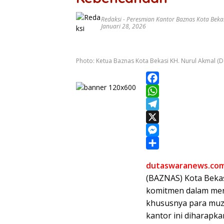
Redaksi
-
Peresmian Kantor Baznas Kota Beka
Januari 28, 2026
Photo: Ketua Baznas Kota Bekasi KH. Nurul Akmal (
F
a
W
c
h
T
e
a
e
X
b
t
l
M
o
s
e
e
S
dutaswaranews.co
o
A
g
s
h
(BAZNAS) Kota Beka
k
p
r
s
a
komitmen dalam men
p
a
e
r
khususnya para muza
m
n
e
kantor ini diharap
g