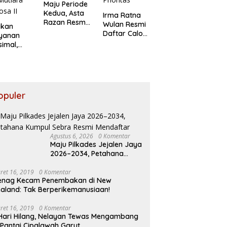
Maju Periode
Kedua, Asta
Irma Ratna
Razan Resmi
Wulan Resmi
ikan
Daftar
Daftar Calon
ayanan
Pilkades
Kades
imal,
Satria Jaya
Setiadarma,
ksi Jasa
Bawa 10
arja
Program
au
Prioritas
ban
akaran
opuler
utiara
osa II
Agustus 6, 2026
0 Komentar
Maju Pilkades Jejalen Jaya
2026–2034, Petahana
Kumpul Sebra Resmi
Mendaftar
ret 16, 2019
0 Komentar
enag Kecam Penembakan di New
aland: Tak Berperikemanusiaan!
ret 16, 2019
0 Komentar
Hari Hilang, Nelayan Tewas Mengambang
 Pantai Cipalawah Garut