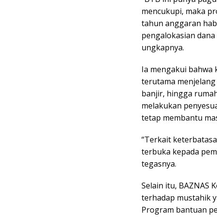
mencukupi, maka pro
tahun anggaran habi
pengalokasian dana 
ungkapnya.
Ia mengakui bahwa k
terutama menjelang a
banjir, hingga ruma
melakukan penyesuai
tetap membantu ma
“Terkait keterbatas
terbuka kepada pem
tegasnya.
Selain itu, BAZNAS 
terhadap mustahik y
Program bantuan pen