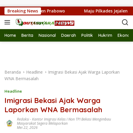
Langsung ke konten
I dari Presiden Prabowo
Breaking News
Maju Pilkades Jejalen Jaya 20
Home
Berita
Nasional
Daerah
Politik
Hukrim
Ekonom
Beranda
Headline
Imigrasi Bekasi Ajak Warga Laporkan
WNA Bermasalah
Headline
Imigrasi Bekasi Ajak Warga
Laporkan WNA Bermasalah
Redaksi
-
Kantor Imigrasi Kelas I Non TPI Bekasi Mengimbau
Masyarakat Segera Melaporkan
Mei 22, 2026