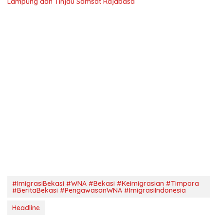
Lampung dan Tinjau Samsat Rajabasa
#ImigrasiBekasi #WNA #Bekasi #Keimigrasian #Timpora
#BeritaBekasi #PengawasanWNA #ImigrasiIndonesia
Headline