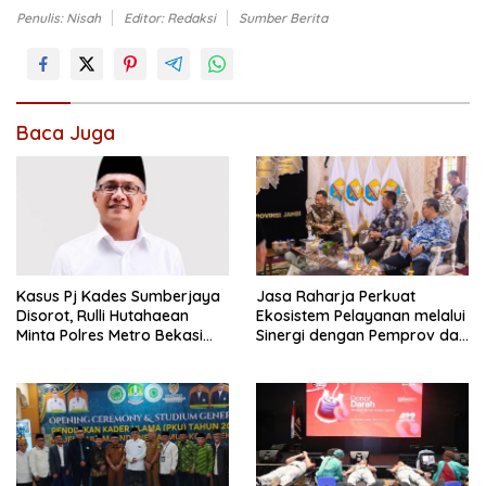
Penulis: Nisah
Editor: Redaksi
Sumber Berita
Baca Juga
Kasus Pj Kades Sumberjaya
Jasa Raharja Perkuat
Disorot, Rulli Hutahaean
Ekosistem Pelayanan melalui
Minta Polres Metro Bekasi
Sinergi dengan Pemprov dan
Transparan
Polda Jambi