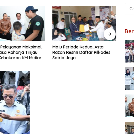
Cari
untu
Ber
 Pelayanan Maksimal,
Maju Periode Kedua, Asta
Irma
Jasa Raharja Tinjau
Razan Resmi Daftar Pilkades
Daft
Kebakaran KM Mutiara
Satria Jaya
Seti
II
Prior