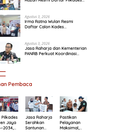
Satria Jaya
Agustus 3, 2026
Irma Ratna Wulan Resmi
Daftar Calon Kades
Setiadarma, Bawa 10 Program
Prioritas
Agustus 3, 2026
Jasa Raharja dan Kementerian
PANRB Perkuat Koordinasi
Tingkatkan Kepatuhan PKB
dan SWDKLLJ
ihan Pembaca
 Pilkades
Jasa Raharja
Pastikan
len Jaya
Serahkan
Pelayanan
6–2034,
Santunan
Maksimal,