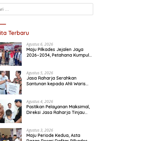
k:
ita Terbaru
Agustus 6, 2026
Maju Pilkades Jejalen Jaya
 Ratna Wulan Resmi
Jasa Raharja dan Kementerian
A
2026–2034, Petahana Kumpul
ar Calon Kades
PANRB Perkuat Koordinasi
B
Sebra Resmi Mendaftar
adarma, Bawa 10 Program
Tingkatkan Kepatuhan PKB
B
itas
dan SWDKLLJ
Agustus 5, 2026
Jasa Raharja Serahkan
Santunan kepada Ahli Waris
Korban Kebakaran KM Mutiara
Sentosa II
Agustus 4, 2026
Pastikan Pelayanan Maksimal,
Direksi Jasa Raharja Tinjau
Korban Kebakaran KM Mutiara
Sentosa II
Agustus 3, 2026
Maju Periode Kedua, Asta
Razan Resmi Daftar Pilkades