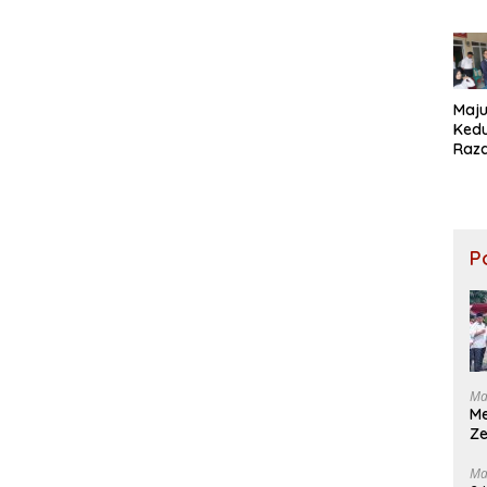
Pet
Kum
Sebr
Men
Maju
Kedu
Raz
Daft
Pilk
Satr
P
Ma
M
Ze
Ma