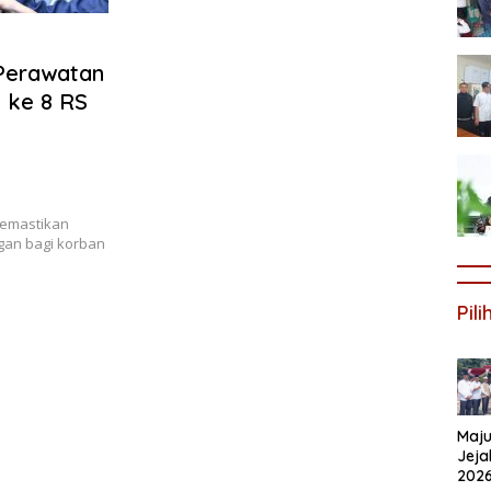
Perawatan
 ke 8 RS
memastikan
gan bagi korban
Pil
Maju
Jeja
202