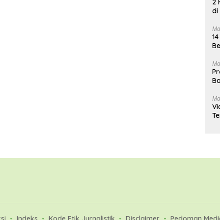
2 
di
Ma
14
Be
Ma
Pr
Ba
Ma
Vi
Te
si
Indeks
Kode Etik Jurnalistik
Disclaimer
Pedoman Media