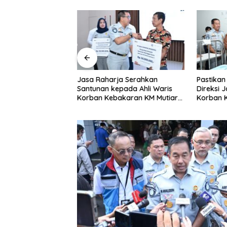
s Jejalen Jaya
Jasa Raharja Serahkan
Pastikan
 Petahana Kumpul
Santunan kepada Ahli Waris
Direksi 
 Mendaftar
Korban Kebakaran KM Mutiara
Korban 
Sentosa II
Sentosa 