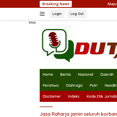
Langsung
Breaking News
Maju Pilkades
ke
konten
Login
Log Out
tutup
Home
Berita
Nasional
Daerah
Peristiwa
Olahraga
Polri
Headli
Disclaimer
Indeks
Kode Etik Jurnalis
Jasa Raharja jamin seluruh korban