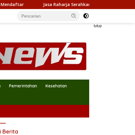
ar
Jasa Raharja Serahkan Santunan kepada Ahli Waris 
tutup
a
Pemerintahan
Kesehatan
i Berita