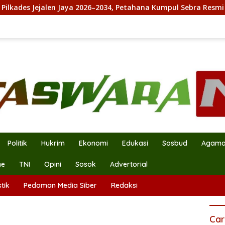
 Jejalen Jaya 2026–2034, Petahana Kumpul Sebra Resmi Mendaft
Politik
Hukrim
Ekonomi
Edukasi
Sosbud
Agam
ne
TNI
Opini
Sosok
Advertorial
tik
Pedoman Media Siber
Redaksi
Car