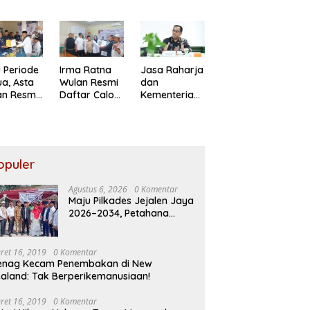
ahana
kepada Ahli
Direksi Jasa
pul
Waris Korban
Raharja
a Resmi
Kebakaran
Tinjau
daftar
KM Mutiara
Korban
Sentosa II
Kebakaran
KM Mutiara
 Periode
Irma Ratna
Jasa Raharja
Sentosa II
a, Asta
Wulan Resmi
dan
an Resmi
Daftar Calon
Kementerian
ar
Kades
PANRB
ades
Setiadarma,
Perkuat
ia Jaya
Bawa 10
Koordinasi
Program
Tingkatkan
Prioritas
Kepatuhan
opuler
PKB dan
SWDKLLJ
Agustus 6, 2026
0 Komentar
Maju Pilkades Jejalen Jaya
2026–2034, Petahana
Kumpul Sebra Resmi
Mendaftar
ret 16, 2019
0 Komentar
enag Kecam Penembakan di New
aland: Tak Berperikemanusiaan!
ret 16, 2019
0 Komentar