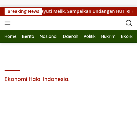
Langsung ke konten
e Kunjungi Putra Sayuti Melik, Sampaikan Undangan HUT RI dar
Breaking News
Home
Berita
Nasional
Daerah
Politik
Hukrim
Ekonom
Ekonomi Halal Indonesia.