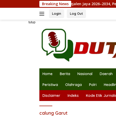
Langsung
abowo
Maju Pilkades Jejalen Jaya 2026–2034, Petahana
Breaking News
ke
konten
Login
Log Out
tutup
Home
Berita
Nasional
Daerah
Peristiwa
Olahraga
Polri
Headli
Disclaimer
Indeks
Kode Etik Jurnalis
calung Garut