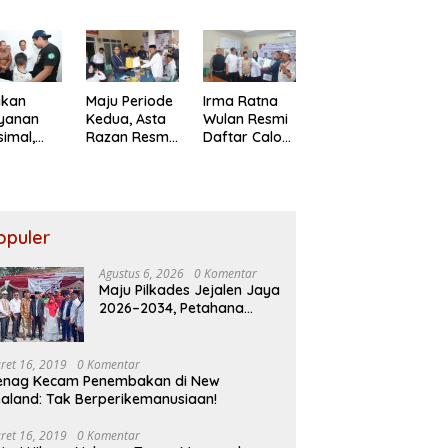
a Sayuti
Petahana
kepada Ahli
,
Kumpul
Waris Korban
paikan
Sebra Resmi
Kebakaran
angan
Mendaftar
KM Mutiara
RI dari
Sentosa II
iden
ikan
Maju Periode
Irma Ratna
bowo
ayanan
Kedua, Asta
Wulan Resmi
imal,
Razan Resmi
Daftar Calon
ksi Jasa
Daftar
Kades
arja
Pilkades
Setiadarma,
au
Satria Jaya
Bawa 10
ban
Program
akaran
Prioritas
opuler
utiara
osa II
Agustus 6, 2026
0 Komentar
Maju Pilkades Jejalen Jaya
2026–2034, Petahana
Kumpul Sebra Resmi
Mendaftar
ret 16, 2019
0 Komentar
enag Kecam Penembakan di New
aland: Tak Berperikemanusiaan!
ret 16, 2019
0 Komentar