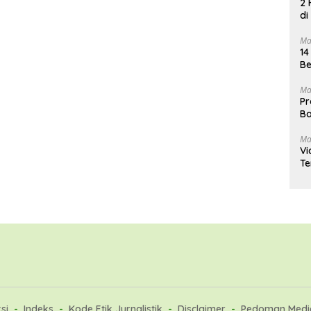
2 
di
Ma
14
Be
Ma
Pr
Ba
Ma
Vi
Te
si
Indeks
Kode Etik Jurnalistik
Disclaimer
Pedoman Media