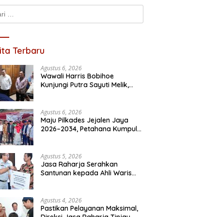
k:
ita Terbaru
Agustus 6, 2026
Wawali Harris Bobihoe
 Ratna Wulan Resmi
Jasa Raharja dan Kementerian
A
Kunjungi Putra Sayuti Melik,
ar Calon Kades
PANRB Perkuat Koordinasi
B
Sampaikan Undangan HUT RI
adarma, Bawa 10 Program
Tingkatkan Kepatuhan PKB
B
dari Presiden Prabowo
itas
dan SWDKLLJ
Agustus 6, 2026
Maju Pilkades Jejalen Jaya
2026–2034, Petahana Kumpul
Sebra Resmi Mendaftar
Agustus 5, 2026
Jasa Raharja Serahkan
Santunan kepada Ahli Waris
Korban Kebakaran KM Mutiara
Sentosa II
Agustus 4, 2026
Pastikan Pelayanan Maksimal,
Direksi Jasa Raharja Tinjau