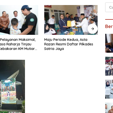
Cari
untu
Ber
 Pelayanan Maksimal,
Maju Periode Kedua, Asta
Irma
Jasa Raharja Tinjau
Razan Resmi Daftar Pilkades
Daft
Kebakaran KM Mutiara
Satria Jaya
Seti
II
Prior