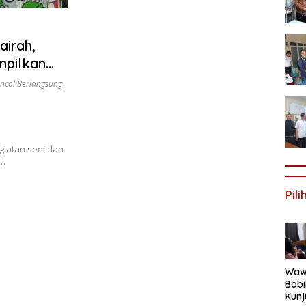
airah,
mpilkan
ncol Berlangsung
giatan seni dan
s…
Pil
Wawa
Bob
Kunj