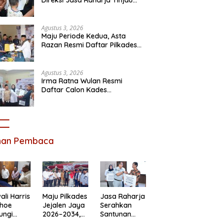
Korban Kebakaran KM Mutiara
Sentosa II
Agustus 3, 2026
Maju Periode Kedua, Asta
Razan Resmi Daftar Pilkades
Satria Jaya
Agustus 3, 2026
Irma Ratna Wulan Resmi
Daftar Calon Kades
Setiadarma, Bawa 10 Program
Prioritas
ihan Pembaca
li Harris
Maju Pilkades
Jasa Raharja
ihoe
Jejalen Jaya
Serahkan
ungi
2026–2034,
Santunan