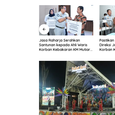
s Jejalen Jaya
Jasa Raharja Serahkan
Pastikan
 Petahana Kumpul
Santunan kepada Ahli Waris
Direksi 
 Mendaftar
Korban Kebakaran KM Mutiara
Korban 
Sentosa II
Sentosa 