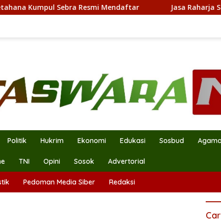
 Kumpul Sebra Resmi Mendaftar
Jasa Raharja Serahkan 
Politik
Hukrim
Ekonomi
Edukasi
Sosbud
Agam
ne
TNI
Opini
Sosok
Advertorial
tik
Pedoman Media Siber
Redaksi
Car