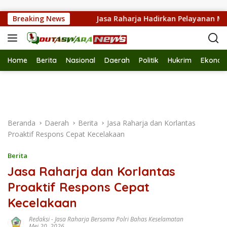
Langsung ke konten
Kokurikuler
Breaking News
Jasa Raharja Hadirkan Pelayanan Maksim
Home
Berita
Nasional
Daerah
Politik
Hukrim
Ekonom
Beranda
Daerah
Berita
Jasa Raharja dan Korlantas
Proaktif Respons Cepat Kecelakaan
Berita
Jasa Raharja dan Korlantas
Proaktif Respons Cepat
Kecelakaan
Redaksi
-
Jasa Raharja Bersama Polri Bahas Keselamatan
Mei 20, 2026