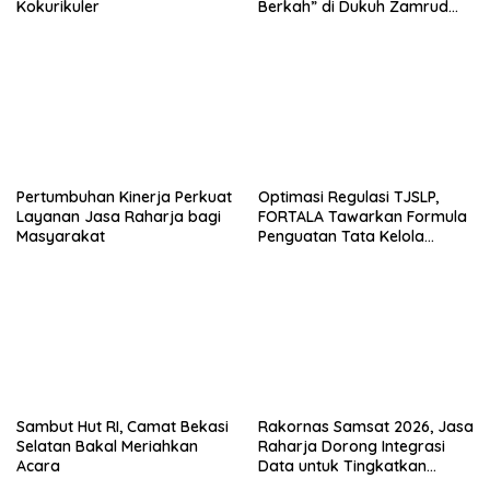
Kokurikuler
Berkah” di Dukuh Zamrud
Bekasi
Pertumbuhan Kinerja Perkuat
Optimasi Regulasi TJSLP,
Layanan Jasa Raharja bagi
FORTALA Tawarkan Formula
Masyarakat
Penguatan Tata Kelola
Industri di Kabupaten Bekasi
Sambut Hut RI, Camat Bekasi
Rakornas Samsat 2026, Jasa
Selatan Bakal Meriahkan
Raharja Dorong Integrasi
Acara
Data untuk Tingkatkan
Kepatuhan Wajib Pajak