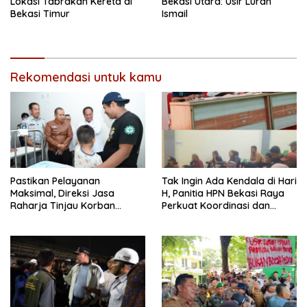
Lokasi Tabrakan Kereta di
Bekasi Utara: Usir Lurah
Bekasi Timur
Ismail
Rekomendasi untuk kamu
Pastikan Pelayanan
Tak Ingin Ada Kendala di Hari
Maksimal, Direksi Jasa
H, Panitia HPN Bekasi Raya
Raharja Tinjau Korban
Perkuat Koordinasi dan
Kebakaran KM Mutiara
Evaluasi Persiapan
Sentosa II