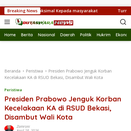
Langsung ke konten
n Pelayanan Maksimal Kepada masyarakat
Breaking News
Turnamen Ga
Home
Berita
Nasional
Daerah
Politik
Hukrim
Ekonom
Beranda
Peristiwa
Presiden Prabowo Jenguk Korban
Kecelakaan KA di RSUD Bekasi, Disambut Wali Kota
Peristiwa
Presiden Prabowo Jenguk Korban
Kecelakaan KA di RSUD Bekasi,
Disambut Wali Kota
Zamroni
April 28, 2026