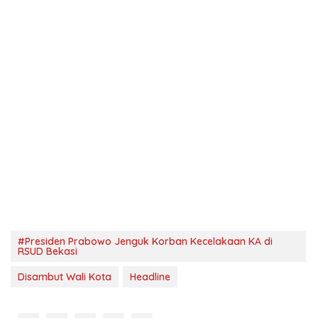
#Presiden Prabowo Jenguk Korban Kecelakaan KA di
RSUD Bekasi
Disambut Wali Kota
Headline