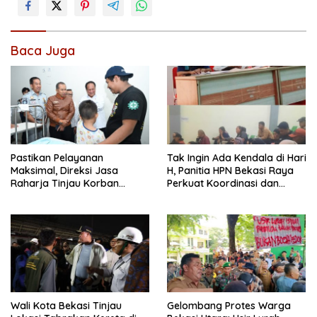
Baca Juga
Pastikan Pelayanan
Tak Ingin Ada Kendala di Hari
Maksimal, Direksi Jasa
H, Panitia HPN Bekasi Raya
Raharja Tinjau Korban
Perkuat Koordinasi dan
Kebakaran KM Mutiara
Evaluasi Persiapan
Sentosa II
Wali Kota Bekasi Tinjau
Gelombang Protes Warga