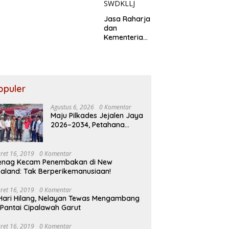
Jasa Raharja
dan
Kementerian
PANRB
Perkuat
Koordinasi
Tingkatkan
Kepatuhan
opuler
PKB dan
SWDKLLJ
Agustus 6, 2026
0 Komentar
Maju Pilkades Jejalen Jaya
2026–2034, Petahana
Kumpul Sebra Resmi
Mendaftar
ret 16, 2019
0 Komentar
enag Kecam Penembakan di New
aland: Tak Berperikemanusiaan!
ret 16, 2019
0 Komentar
Hari Hilang, Nelayan Tewas Mengambang
 Pantai Cipalawah Garut
ret 16, 2019
0 Komentar