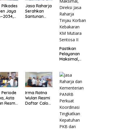
Jasa Raharja
 Pilkades
Serahkan
len Jaya
Santunan
6–2034,
kepada Ahli
ahana
Waris Korban
pul
Kebakaran
a Resmi
KM Mutiara
daftar
Sentosa II
Pastikan
Pelayanan
Maksimal,
Direksi Jasa
Raharja
Tinjau
Korban
Kebakaran
KM Mutiara
 Periode
Irma Ratna
Sentosa II
a, Asta
Wulan Resmi
an Resmi
Daftar Calon
ar
Kades
ades
Setiadarma,
ia Jaya
Bawa 10
Program
Prioritas