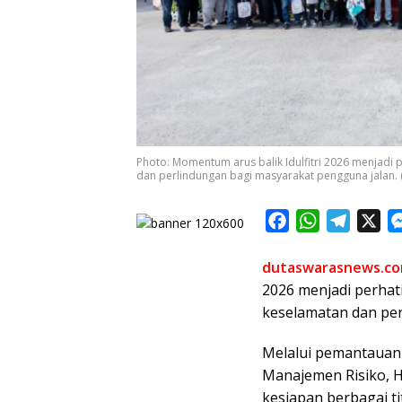
Photo: Momentum arus balik Idulfitri 2026 menjadi 
dan perlindungan bagi masyarakat pengguna jalan. (
F
W
T
X
a
h
e
dutaswarasnews.c
c
a
l
2026 menjadi perhat
e
t
e
keselamatan dan per
b
s
g
o
A
r
Melalui pemantauan
o
p
a
Manajemen Risiko, 
k
p
m
kesiapan berbagai t