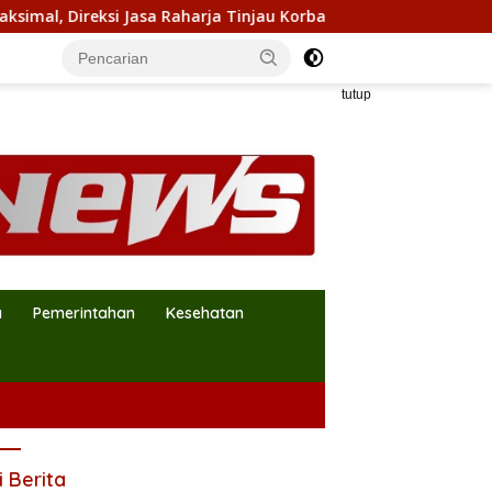
sa Raharja Tinjau Korban Kebakaran KM Mutiara Sentosa II
tutup
a
Pemerintahan
Kesehatan
i Berita