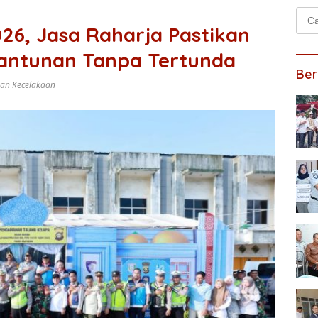
Cari
26, Jasa Raharja Pastikan
untu
antunan Tanpa Tertunda
Ber
ban Kecelakaan