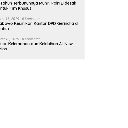
 Tahun Terbunuhnya Munir, Polri Didesak
ntuk Tim Khusus
ret 16, 2019
0 Komentar
abowo Resmikan Kantor DPD Gerindra di
nten
ret 16, 2019
0 Komentar
deo: Kelemahan dan Kelebihan All New
rios