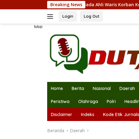
Langsung
ahkan Santunan kepada Ahli Waris Korban Kebakaran KM Mutiar
Breaking News
ke
konten
Login
Log Out
tutup
Home
Berita
Nasional
Daerah
Peristiwa
Olahraga
Polri
Headli
Disclaimer
Indeks
Kode Etik Jurnalis
Beranda
Daerah