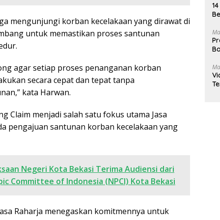
14
Be
juga mengunjungi korban kecelakaan yang dirawat di
mbang untuk memastikan proses santunan
Ma
Pr
edur.
Ba
ong agar setiap proses penanganan korban
Ma
Vi
lakukan secara cepat dan tepat tanpa
Te
nan,” kata Harwan.
g Claim menjadi salah satu fokus utama Jasa
ada pengajuan santunan korban kecelakaan yang
ksaan Negeri Kota Bekasi Terima Audiensi dari
pic Committee of Indonesia (NPCI) Kota Bekasi
, Jasa Raharja menegaskan komitmennya untuk