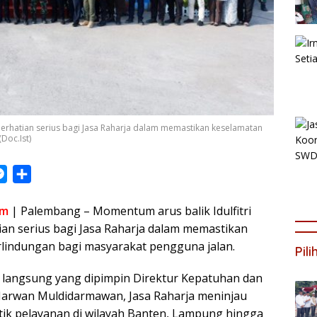
perhatian serius bagi Jasa Raharja dalam memastikan keselamatan
Doc.Ist)
M
S
e
h
om
s
| Palembang – Momentum arus balik Idulfitri
a
ian serius bagi Jasa Raharja dalam memastikan
s
r
lindungan bagi masyarakat pengguna jalan.
e
e
Pil
n
 langsung yang dipimpin Direktur Kepatuhan dan
g
Harwan Muldidarmawan, Jasa Raharja meninjau
e
itik pelayanan di wilayah Banten, Lampung hingga