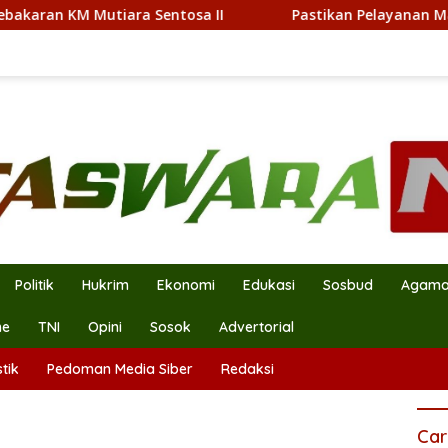
a Sentosa II
Pastikan Pelayanan Maksimal, Direksi Ja
Politik
Hukrim
Ekonomi
Edukasi
Sosbud
Agam
ne
TNI
Opini
Sosok
Advertorial
tik
Pedoman Media Siber
Redaksi
Car