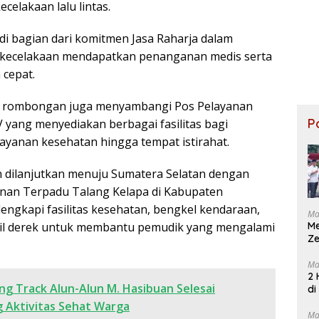
elakaan lalu lintas.
di bagian dari komitmen Jasa Raharja dalam
kecelakaan mendapatkan penanganan medis serta
 cepat.
 rombongan juga menyambangi Pos Pelayanan
P
yang menyediakan berbagai fasilitas bagi
layanan kesehatan hingga tempat istirahat.
 dilanjutkan menuju Sumatera Selatan dengan
anan Terpadu Talang Kelapa di Kabupaten
ilengkapi fasilitas kesehatan, bengkel kendaraan,
Ma
il derek untuk membantu pemudik yang mengalami
M
Ze
Ma
2 
ng Track Alun-Alun M. Hasibuan Selesai
di
 Aktivitas Sehat Warga
Ma