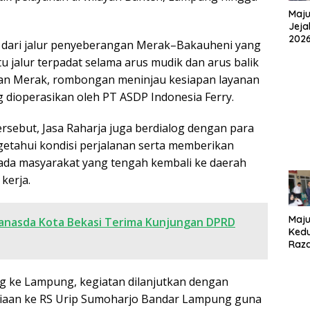
r
Maju
Jeja
202
 dari jalur penyeberangan Merak–Bakauheni yang
Pet
 jalur terpadat selama arus mudik dan arus balik
Kum
Sebr
han Merak, rombongan meninjau kesiapan layanan
Men
dioperasikan oleh PT ASDP Indonesia Ferry.
rsebut, Jasa Raharja juga berdialog dengan para
etahui kondisi perjalanan serta memberikan
ada masyarakat yang tengah kembali ke daerah
kerja.
Maju
anasda Kota Bekasi Terima Kunjungan DPRD
Kedu
Raz
Daft
Pilk
g ke Lampung, kegiatan dilanjutkan dengan
Satr
aan ke RS Urip Sumoharjo Bandar Lampung guna