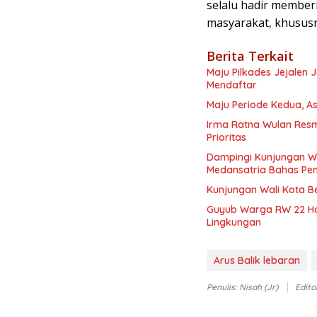
selalu hadir member
masyarakat, khususn
Berita Terkait
Maju Pilkades Jejalen
Mendaftar
Maju Periode Kedua, As
Irma Ratna Wulan Resm
Prioritas
Dampingi Kunjungan Wa
Medansatria Bahas Pen
Kunjungan Wali Kota B
Guyub Warga RW 22 Ha
Lingkungan
Arus Balik lebaran
Penulis: Nisah (jr)
Edito