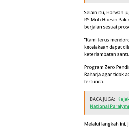
Selain itu, Harwan 
RS Moh Hoesin Pale
berjalan sesuai pros
“Kami terus mendor
kecelakaan dapat di
keterlambatan santu
Program Zero Pendin
Raharja agar tidak 
tertunda.
BACA JUGA:
Keja
National Paralym
Melalui langkah ini