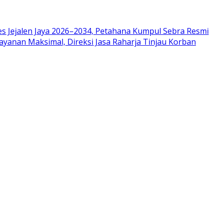
es Jejalen Jaya 2026–2034, Petahana Kumpul Sebra Resmi
ayanan Maksimal, Direksi Jasa Raharja Tinjau Korban