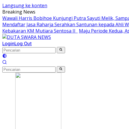
Langsung ke konten
Breaking News
Wawali Harris Bobihoe Kunjungi Putra Sayuti Melik, Sam
Mendaftar
Jasa Raharja Serahkan Santunan kepada Ahli 
Kebakaran KM Mutiara Sentosa II
Maju Periode Kedua, As
Login
Log Out