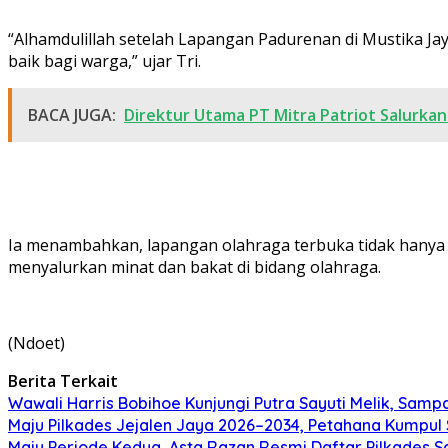
“Alhamdulillah setelah Lapangan Padurenan di Mustika Ja
baik bagi warga,” ujar Tri.
BACA JUGA:
Direktur Utama PT Mitra Patriot Salurka
Ia menambahkan, lapangan olahraga terbuka tidak hanya m
menyalurkan minat dan bakat di bidang olahraga.
(Ndoet)
Berita Terkait
Wawali Harris Bobihoe Kunjungi Putra Sayuti Melik, Sam
Maju Pilkades Jejalen Jaya 2026–2034, Petahana Kumpul
Maju Periode Kedua, Asta Razan Resmi Daftar Pilkades S