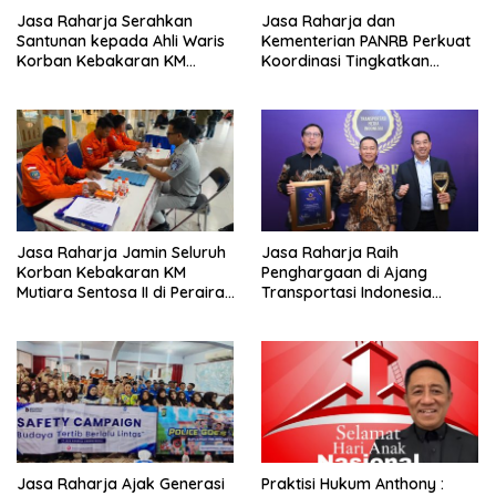
Jasa Raharja Serahkan
Jasa Raharja dan
Santunan kepada Ahli Waris
Kementerian PANRB Perkuat
Korban Kebakaran KM
Koordinasi Tingkatkan
Mutiara Sentosa II
Kepatuhan PKB dan
SWDKLLJ
Jasa Raharja Jamin Seluruh
Jasa Raharja Raih
Korban Kebakaran KM
Penghargaan di Ajang
Mutiara Sentosa II di Perairan
Transportasi Indonesia
Sumenep
Awards 2026
Jasa Raharja Ajak Generasi
Praktisi Hukum Anthony :