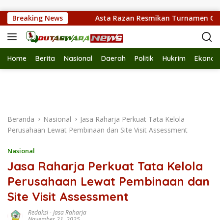
Langsung ke konten
Tanpa Rokok
Breaking News
Asta Razan Resmikan Turnamen Gaple, Ser
Home
Berita
Nasional
Daerah
Politik
Hukrim
Ekonom
Beranda
Nasional
Jasa Raharja Perkuat Tata Kelola
Perusahaan Lewat Pembinaan dan Site Visit Assessment
Nasional
Jasa Raharja Perkuat Tata Kelola
Perusahaan Lewat Pembinaan dan
Site Visit Assessment
Redaksi
-
Jasa Raharja
November 21, 2025