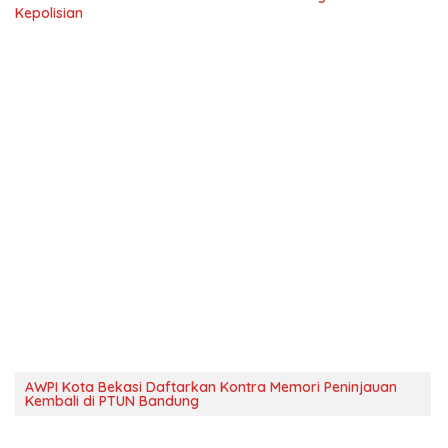
Kepolisian
AWPI Kota Bekasi Daftarkan Kontra Memori Peninjauan
Kembali di PTUN Bandung