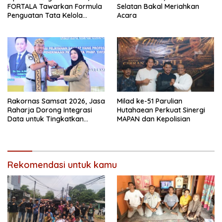
FORTALA Tawarkan Formula
Selatan Bakal Meriahkan
Penguatan Tata Kelola
Acara
Industri di Kabupaten Bekasi
Rakornas Samsat 2026, Jasa
Milad ke-51 Parulian
Raharja Dorong Integrasi
Hutahaean Perkuat Sinergi
Data untuk Tingkatkan
MAPAN dan Kepolisian
Kepatuhan Wajib Pajak
Kendaraan Bermotor
Rekomendasi untuk kamu