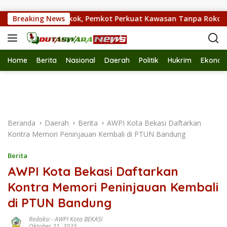
Langsung ke konten
kasi Tak Merokok, Pemkot Perkuat Kawasan Tanpa Rokok
Breaking News
Home
Berita
Nasional
Daerah
Politik
Hukrim
Ekonom
Beranda
Daerah
Berita
AWPI Kota Bekasi Daftarkan
Kontra Memori Peninjauan Kembali di PTUN Bandung
Berita
AWPI Kota Bekasi Daftarkan
Kontra Memori Peninjauan Kembali
di PTUN Bandung
Redaksi
-
AWPI Kota BEKASI
Oktober 21, 2025