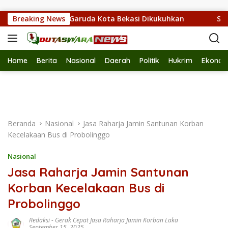
Langsung ke konten
1.300 Pramuka Garuda Kota Bekasi Dikukuhkan
Breaking News
SMPN 42 
Home
Berita
Nasional
Daerah
Politik
Hukrim
Ekonom
Beranda
Nasional
Jasa Raharja Jamin Santunan Korban
Kecelakaan Bus di Probolinggo
Nasional
Jasa Raharja Jamin Santunan
Korban Kecelakaan Bus di
Probolinggo
Redaksi
-
Gerak Cepat Jasa Raharja Jamin Korban Laka
September 15, 2025