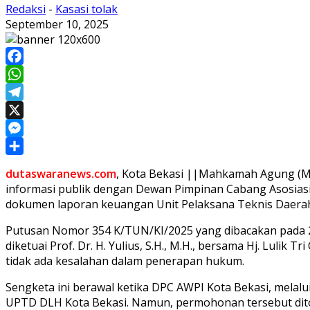
Redaksi
-
Kasasi tolak
September 10, 2025
Facebook
WhatsApp
Telegram
X
Messenger
Share
dutaswaranews.com
, Kota Bekasi ||Mahkamah Agung (M
informasi publik dengan Dewan Pimpinan Cabang Asosiasi
dokumen laporan keuangan Unit Pelaksana Teknis Daera
Putusan Nomor 354 K/TUN/KI/2025 yang dibacakan pada 29
diketuai Prof. Dr. H. Yulius, S.H., M.H., bersama Hj. Lulik 
tidak ada kesalahan dalam penerapan hukum.
Sengketa ini berawal ketika DPC AWPI Kota Bekasi, mela
UPTD DLH Kota Bekasi. Namun, permohonan tersebut dito