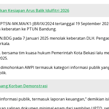
kan Kesiapan Arus Balik Idulfitri 2026
68/PTSN-MK.MA/K1-JBR/IX/2024 tertanggal 19 September 2
n keberatan ke PTUN Bandung.
.BDG pada 7 Januari 2025 menolak keberatan DLH. Peng
rkala.
H. bersama tim kuasa hukum Pemerintah Kota Bekasi lalu 
2025.
mohonkan AWPI termasuk kategori informasi publik yang t
lik.
Kenang Korban Demonstrasi
nformasi publik, termasuk laporan keuangan,” demikian isi
an salinan dokumen minimal enam dari sembilan UPTD, se