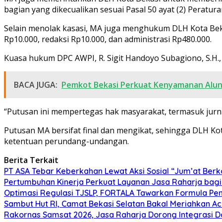
bagian yang dikecualikan sesuai Pasal 50 ayat (2) Peratu
Selain menolak kasasi, MA juga menghukum DLH Kota Bekas
Rp10.000, redaksi Rp10.000, dan administrasi Rp480.000.
Kuasa hukum DPC AWPI, R. Sigit Handoyo Subagiono, S.H.,
BACA JUGA:
Pemkot Bekasi Perkuat Kenyamanan Alun
“Putusan ini mempertegas hak masyarakat, termasuk jurn
Putusan MA bersifat final dan mengikat, sehingga DLH K
ketentuan perundang-undangan.
Berita Terkait
PT ASA Tebar Keberkahan Lewat Aksi Sosial “Jum’at Ber
Pertumbuhan Kinerja Perkuat Layanan Jasa Raharja bag
Optimasi Regulasi TJSLP, FORTALA Tawarkan Formula Peng
Sambut Hut RI, Camat Bekasi Selatan Bakal Meriahkan A
Rakornas Samsat 2026, Jasa Raharja Dorong Integrasi 