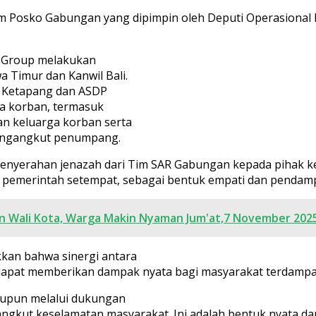
Tim Posko Gabungan yang dipimpin oleh Deputi Operasional
ja Group melakukan
a Timur dan Kanwil Bali.
DP Ketapang dan ASDP
ta korban, termasuk
n keluarga korban serta
mengangkut penumpang.
s penyerahan jenazah dari Tim SAR Gabungan kepada pihak ke
r pemerintah setempat, sebagai bentuk empati dan pendam
n Wali Kota, Warga Makin Nyaman Jum'at,7 November 2025
kkan bahwa sinergi antara
 dapat memberikan dampak nyata bagi masyarakat terdampa
maupun melalui dukungan
angkut keselamatan masyarakat. Ini adalah bentuk nyata d