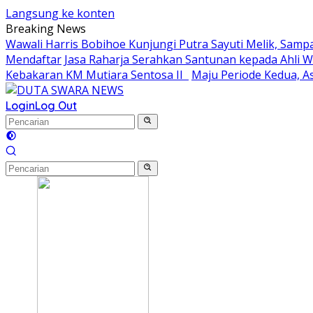
Langsung ke konten
Breaking News
Wawali Harris Bobihoe Kunjungi Putra Sayuti Melik, Sam
Mendaftar
Jasa Raharja Serahkan Santunan kepada Ahli 
Kebakaran KM Mutiara Sentosa II
Maju Periode Kedua, As
Login
Log Out