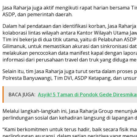
Jasa Raharja juga aktif mengikuti rapat harian bersama 
ASDP, dan pemerintah daerah.
Dalam hal pendataan dan identifikasi korban, Jasa Rahar
kolaborasi lintas wilayah antara Kantor Wilayah Utama Jaw
Tim ini bekerja di dua titik utama, yaitu di Pelabuhan AS
Gilimanuk, untuk memastikan akurasi dan sinkronisasi da
melakukan pencocokan data manifest kapal dengan lapora
informasi dari perusahaan travel dan truk yang diduga 
Selain itu, tim Jasa Raharja juga turut serta dalam prose
Polresta Banyuwangi, Tim DVI, ASDP Ketapang, dan unsu
BACA JUGA:
Asyik! 5 Taman di Pondok Gede Diresmika
Melalui langkah-langkah ini, Jasa Raharja Group menunju
perlindungan sosial dan kehadiran langsung di lapangan
“Kami berkomitmen untuk terus hadir, baik secara fisik 
perlindungan asuransi, dalam setiap peristiwa yang meny