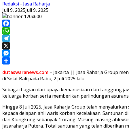
Redaksi
-
Jasa Raharja
Juli 9, 2025
Juli 9, 2025
Facebook
WhatsApp
Telegram
X
Messenger
Share
dutaswaranews.com
– Jakarta || Jasa Raharja Group m
di Selat Bali pada Rabu, 2 Juli 2025 lalu.
Sebagai bagian dari upaya kemanusiaan dan tanggung jaw
keluarga korban serta memberikan perlindungan asuransi 
Hingga 8 Juli 2025, Jasa Raharja Group telah menyalurka
kepada delapan ahli waris korban kecelakaan. Santunan d
dan Klungkung sebanyak 1 orang. Masing-masing ahli waris 
Jasaraharja Putera. Total santunan yang telah diberikan m