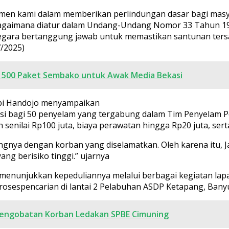
tmen kami dalam memberikan perlindungan dasar bagi mas
ebagaimana diatur dalam Undang-Undang Nomor 33 Tahun 1
ara bertanggung jawab untuk memastikan santunan tersalu
7/2025)
n 500 Paket Sembako untuk Awak Media Bekasi
ubi Handojo menyampaikan
nsi bagi 50 penyelam yang tergabung dalam Tim Penyelam 
nilai Rp100 juta, biaya perawatan hingga Rp20 juta, serta
gnya dengan korban yang diselamatkan. Oleh karena itu, 
ng berisiko tinggi.” ujarnya
 menunjukkan kepeduliannya melalui berbagai kegiatan lapa
sespencarian di lantai 2 Pelabuhan ASDP Ketapang, Bany
Pengobatan Korban Ledakan SPBE Cimuning