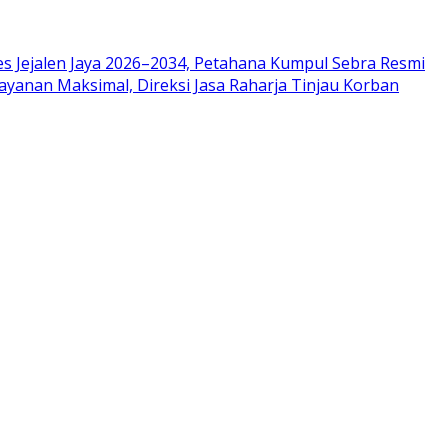
es Jejalen Jaya 2026–2034, Petahana Kumpul Sebra Resmi
ayanan Maksimal, Direksi Jasa Raharja Tinjau Korban