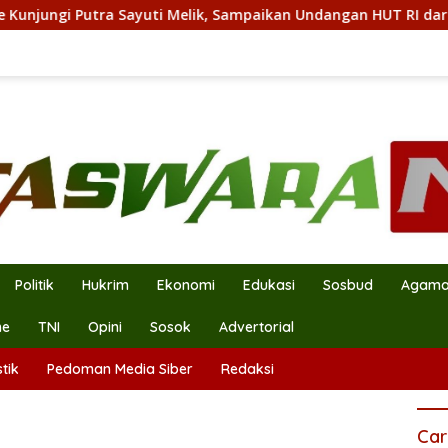
 Putra Sayuti Melik, Sampaikan Undangan HUT RI dari Presiden
Politik
Hukrim
Ekonomi
Edukasi
Sosbud
Agam
ne
TNI
Opini
Sosok
Advertorial
tik
Pedoman Media Siber
Redaksi
Car