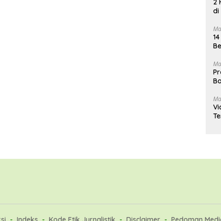
2 
di
Ma
14
Be
Ma
Pr
Ba
Ma
Vi
Te
si
Indeks
Kode Etik Jurnalistik
Disclaimer
Pedoman Media