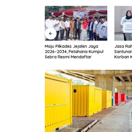
is Bobihoe
Maju Pilkades Jejalen Jaya
Jasa Ra
ra Sayuti Melik,
2026–2034, Petahana Kumpul
Santunan
Undangan HUT RI
Sebra Resmi Mendaftar
Korban 
en Prabowo
Sentosa 