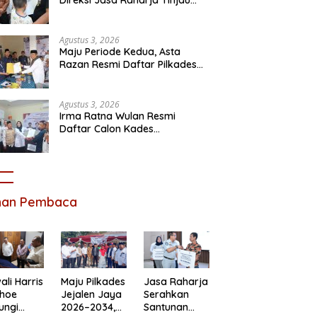
Korban Kebakaran KM Mutiara
Sentosa II
Agustus 3, 2026
Maju Periode Kedua, Asta
Razan Resmi Daftar Pilkades
Satria Jaya
Agustus 3, 2026
Irma Ratna Wulan Resmi
Daftar Calon Kades
Setiadarma, Bawa 10 Program
Prioritas
ihan Pembaca
li Harris
Maju Pilkades
Jasa Raharja
ihoe
Jejalen Jaya
Serahkan
ungi
2026–2034,
Santunan