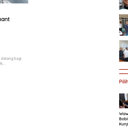
nant
 datang bagi
M)…
Pil
Wawa
Bob
Kunj