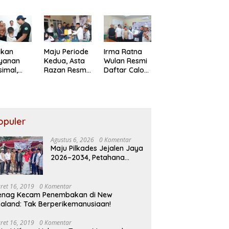
a Sayuti
Petahana
kepada Ahli
,
Kumpul
Waris Korban
paikan
Sebra Resmi
Kebakaran
angan
Mendaftar
KM Mutiara
RI dari
Sentosa II
iden
ikan
Maju Periode
Irma Ratna
bowo
ayanan
Kedua, Asta
Wulan Resmi
imal,
Razan Resmi
Daftar Calon
ksi Jasa
Daftar
Kades
arja
Pilkades
Setiadarma,
au
Satria Jaya
Bawa 10
ban
Program
akaran
Prioritas
opuler
utiara
osa II
Agustus 6, 2026
0 Komentar
Maju Pilkades Jejalen Jaya
2026–2034, Petahana
Kumpul Sebra Resmi
Mendaftar
ret 16, 2019
0 Komentar
enag Kecam Penembakan di New
aland: Tak Berperikemanusiaan!
ret 16, 2019
0 Komentar