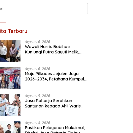
k:
ita Terbaru
Agustus 6, 2026
Wawali Harris Bobihoe
Periode Kedua, Asta
Irma Ratna Wulan Resmi
J
Kunjungi Putra Sayuti Melik,
 Resmi Daftar Pilkades
Daftar Calon Kades
P
Sampaikan Undangan HUT RI
a Jaya
Setiadarma, Bawa 10 Program
T
dari Presiden Prabowo
Prioritas
d
Agustus 6, 2026
Maju Pilkades Jejalen Jaya
2026–2034, Petahana Kumpul
Sebra Resmi Mendaftar
Agustus 5, 2026
Jasa Raharja Serahkan
Santunan kepada Ahli Waris
Korban Kebakaran KM Mutiara
Sentosa II
Agustus 4, 2026
Pastikan Pelayanan Maksimal,
Direksi Jasa Raharja Tinjau