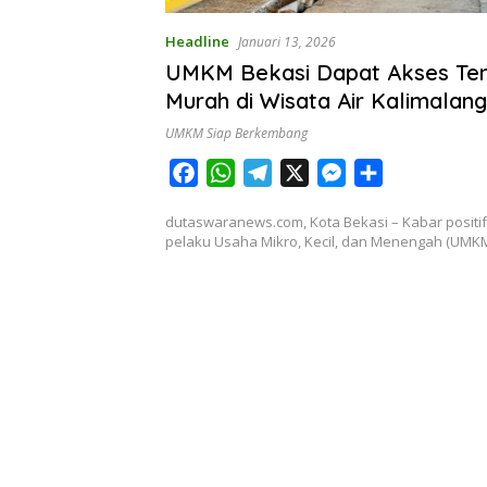
Headline
Januari 13, 2026
UMKM Bekasi Dapat Akses Te
Murah di Wisata Air Kalimalang
UMKM Siap Berkembang
F
W
T
X
M
S
a
h
e
e
h
dutaswaranews.com, Kota Bekasi – Kabar positif
c
a
l
s
a
pelaku Usaha Mikro, Kecil, dan Menengah (UMK
e
t
e
s
r
b
s
g
e
e
o
A
r
n
o
p
a
g
k
p
m
e
r