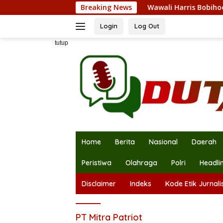
Langsung
Breaking News
Wawali Harris Bobihoe Kunjungi
ke
konten
Login
Log Out
tutup
Home
Berita
Nasional
Daerah
Peristiwa
Olahraga
Polri
Headli
Disclaimer
Indeks
Kode Etik Jurnalis
PT Mitra Patriot