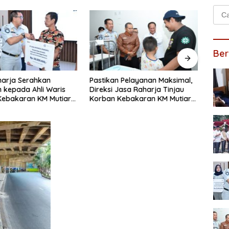
Cari
untu
Ber
harja Serahkan
Pastikan Pelayanan Maksimal,
Maju 
 kepada Ahli Waris
Direksi Jasa Raharja Tinjau
Razan
Kebakaran KM Mutiara
Korban Kebakaran KM Mutiara
Satri
II
Sentosa II