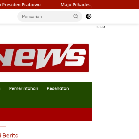
 Prabowo
Maju Pilkades Jejalen Jaya 2026–2034, Petah
tutup
a
Pemerintahan
Kesehatan
i Berita