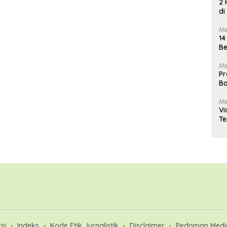
2 
di
Ma
14
Be
Ma
Pr
Ba
Ma
Vi
Te
si
Indeks
Kode Etik Jurnalistik
Disclaimer
Pedoman Media