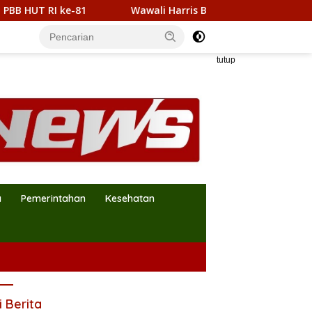
RI ke-81
Wawali Harris Bobihoe Kunjungi Putra Sayuti
tutup
a
Pemerintahan
Kesehatan
i Berita