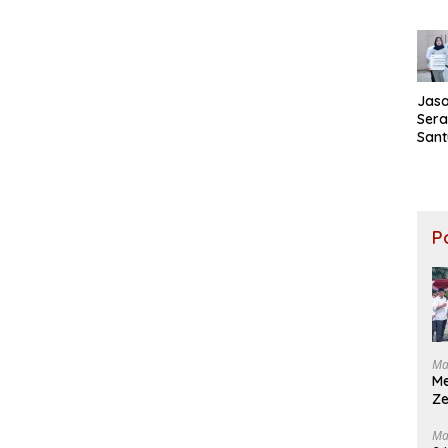
Kek
dal
Lom
HUT 
Jasa
Ser
San
kepa
Wari
Keb
KM M
Sent
P
Ma
M
Ze
Ma