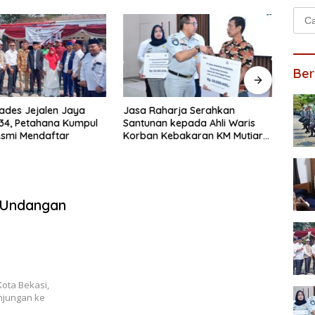
Cari
untu
Ber
kades Jejalen Jaya
Jasa Raharja Serahkan
Pasti
34, Petahana Kumpul
Santunan kepada Ahli Waris
Direk
esmi Mendaftar
Korban Kebakaran KM Mutiara
Korb
Sentosa II
Sento
 Undangan
ota Bekasi,
njungan ke