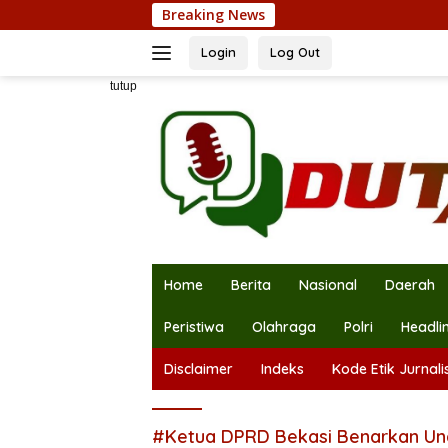
Langsung
Breaking News
Satlin
ke
konten
Login
Log Out
tutup
Home
Berita
Nasional
Daerah
Peristiwa
Olahraga
Polri
Headli
Disclaimer
Indeks
Kode Etik Jurnalis
#Ketua DPRD Bekasi Benarkan Un