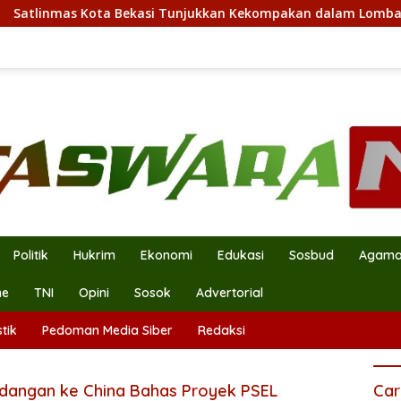
mas Kota Bekasi Tunjukkan Kekompakan dalam Lomba PBB HUT 
Politik
Hukrim
Ekonomi
Edukasi
Sosbud
Agam
ne
TNI
Opini
Sosok
Advertorial
tik
Pedoman Media Siber
Redaksi
dangan ke China Bahas Proyek PSEL
Car