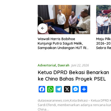
ota Bekasi
Wawali Harris Bobihoe
Maju Pil
Kekompakan dalam
Kunjungi Putra Sayuti Melik,
2026–20
UT RI ke-81
Sampaikan Undangan HUT RI
Sebra R
dari Presiden Prabowo
Advertorial
,
Daerah
Juni 22, 2026
Ketua DPRD Bekasi Benarkan
ke China Bahas Proyek PSEL
F
W
T
X
M
S
a
h
e
e
h
dutaswaranews.com,Kota Bekasi – Ketua DPRD K
c
a
l
s
a
Sardi Efendi, membenarkan adanya rencana ku
e
t
e
s
r
China…