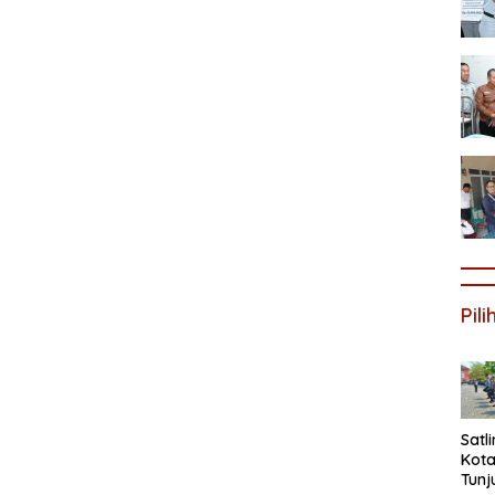
Pil
Satl
Kota
Tunj