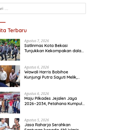
k:
ita Terbaru
Agustus 7, 2026
Satlinmas Kota Bekasi
kan Pelayanan Maksimal,
Maju Periode Kedua, Asta
I
Tunjukkan Kekompakan dalam
si Jasa Raharja Tinjau
Razan Resmi Daftar Pilkades
D
Lomba PBB HUT RI ke-81
an Kebakaran KM Mutiara
Satria Jaya
S
sa II
Pr
Agustus 6, 2026
Wawali Harris Bobihoe
Kunjungi Putra Sayuti Melik,
Sampaikan Undangan HUT RI
dari Presiden Prabowo
Agustus 6, 2026
Maju Pilkades Jejalen Jaya
2026–2034, Petahana Kumpul
Sebra Resmi Mendaftar
Agustus 5, 2026
Jasa Raharja Serahkan
Santunan kepada Ahli Waris