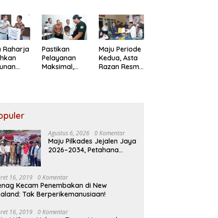
ompakan
Putra Sayuti
Petahana
am
Melik,
Kumpul
ba PBB
Sampaikan
Sebra Resmi
RI ke-81
Undangan
Mendaftar
HUT RI dari
Presiden
 Raharja
Pastikan
Maju Periode
Prabowo
ahkan
Pelayanan
Kedua, Asta
tunan
Maksimal,
Razan Resmi
da Ahli
Direksi Jasa
Daftar
s Korban
Raharja
Pilkades
akaran
Tinjau
Satria Jaya
utiara
Korban
osa II
Kebakaran
opuler
KM Mutiara
Sentosa II
Agustus 6, 2026
0 Komentar
Maju Pilkades Jejalen Jaya
2026–2034, Petahana
Kumpul Sebra Resmi
Mendaftar
ret 16, 2019
0 Komentar
enag Kecam Penembakan di New
aland: Tak Berperikemanusiaan!
ret 16, 2019
0 Komentar