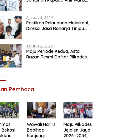
Korban Kebakaran KM Mutiara
Sentosa II
Agustus 4, 2026
Pastikan Pelayanan Maksimal,
Direksi Jasa Raharja Tinjau
Korban Kebakaran KM Mutiara
Sentosa II
Agustus 3, 2026
Maju Periode Kedua, Asta
Razan Resmi Daftar Pilkades
Satria Jaya
ihan Pembaca
inmas
Wawali Harris
Maju Pilkades
 Bekasi
Bobihoe
Jejalen Jaya
ukkan
Kunjungi
2026–2034,