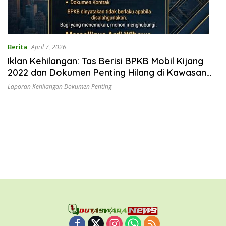
Berita
April 7, 2026
Iklan Kehilangan: Tas Berisi BPKB Mobil Kijang
2022 dan Dokumen Penting Hilang di Kawasan
Jalan Raya Bogor
Laporan Kehilangan Dokumen Penting