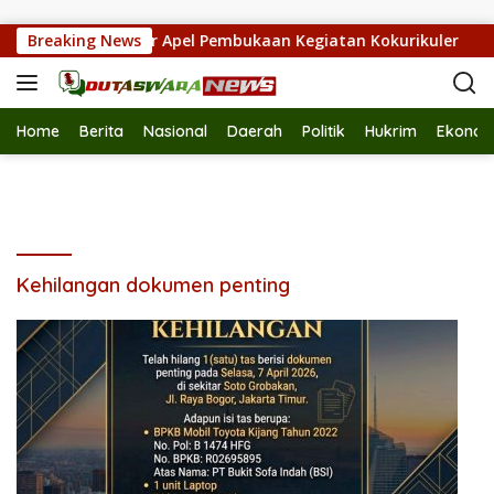
Langsung ke konten
 Kota Bekasi Gelar Apel Pembukaan Kegiatan Kokurikuler
Breaking News
Home
Berita
Nasional
Daerah
Politik
Hukrim
Ekonom
Kehilangan dokumen penting