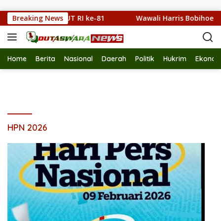
Langsung ke konten
lam Lomba PBB HUT RI ke-81
Breaking News
Wawali Harris Bobihoe Kun
Home
Berita
Nasional
Daerah
Politik
Hukrim
Ekonom
HPN 2026