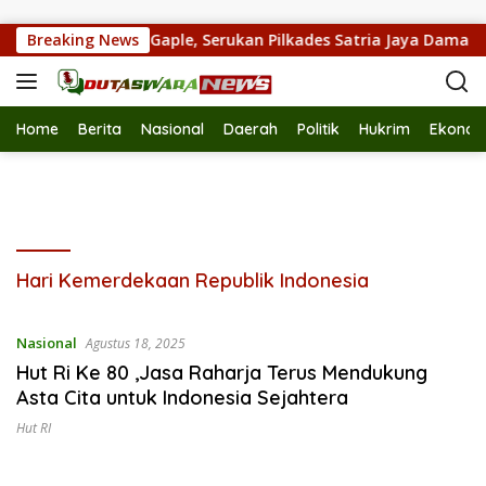
Langsung ke konten
smikan Turnamen Gaple, Serukan Pilkades Satria Jaya Damai
Breaking News
Home
Berita
Nasional
Daerah
Politik
Hukrim
Ekonom
Hari Kemerdekaan Republik Indonesia
Nasional
Agustus 18, 2025
Hut Ri Ke 80 ,Jasa Raharja Terus Mendukung
Asta Cita untuk Indonesia Sejahtera
Hut RI