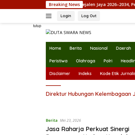
Langsung
rabowo
Maju Pilkades Jejalen Jaya 2026–2034, Petahan
Breaking News
ke
konten
Login
Log Out
tutup
Home
Berita
Nasional
Daerah
Peristiwa
Olahraga
Polri
Headli
Disclaimer
Indeks
Kode Etik Jurnalis
Direktur Hubungan Kelembagaan J
Berita
Mei 23, 2026
Jasa Raharja Perkuat Sinergi