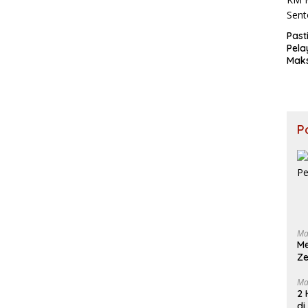
Past
Pel
Maks
Dire
Rah
Tinj
Kor
Keb
P
KM M
Sent
Ma
M
Ze
Ma
2 
di