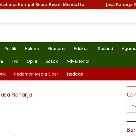
a Kumpul Sebra Resmi Mendaftar
Jasa Raharja Serahkan
Politik
Hukrim
Ekonomi
Edukasi
Sosbud
Agam
ne
TNI
Opini
Sosok
Advertorial
tik
Pedoman Media Siber
Redaksi
asa Raharja
Car
Cari
untu
Ber