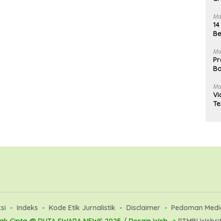
Ma
14
Be
Ma
Pr
Ba
Ma
Vi
Te
si
Indeks
Kode Etik Jurnalistik
Disclaimer
Pedoman Media
ak Cipta @ DUTA SWARA NEWS 2025 / Desain Web ->
PTMBI Websi