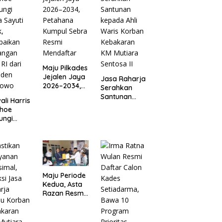
Maju Pilkades
Jejalen Jaya
Jasa Raharja
2026–2034,
Serahkan
Petahana
Santunan
li Harris
Kumpul
kepada Ahli
ihoe
Sebra Resmi
Waris Korban
ungi
Mendaftar
Kebakaran
a Sayuti
KM Mutiara
,
Sentosa II
paikan
angan
RI dari
iden
Maju Periode
bowo
Kedua, Asta
Razan Resmi
Daftar
Pilkades
Satria Jaya