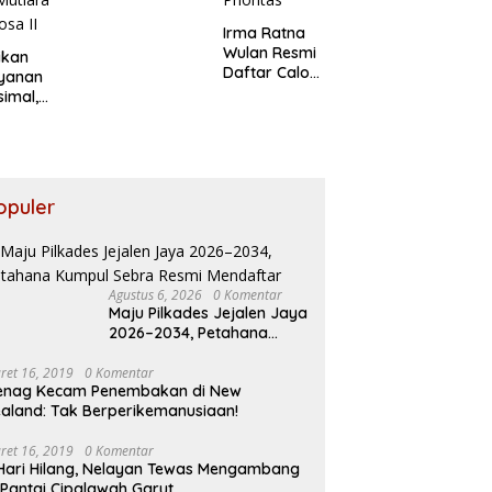
Irma Ratna
Wulan Resmi
ikan
Daftar Calon
ayanan
Kades
imal,
Setiadarma,
ksi Jasa
Bawa 10
arja
Program
au
Prioritas
ban
akaran
opuler
utiara
osa II
Agustus 6, 2026
0 Komentar
Maju Pilkades Jejalen Jaya
2026–2034, Petahana
Kumpul Sebra Resmi
Mendaftar
ret 16, 2019
0 Komentar
enag Kecam Penembakan di New
aland: Tak Berperikemanusiaan!
ret 16, 2019
0 Komentar
Hari Hilang, Nelayan Tewas Mengambang
 Pantai Cipalawah Garut