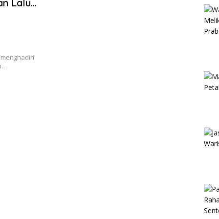
n Lalu
 menghadiri
un…