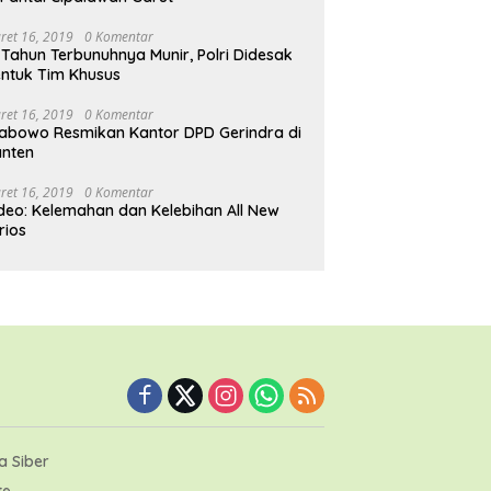
ret 16, 2019
0 Komentar
 Tahun Terbunuhnya Munir, Polri Didesak
ntuk Tim Khusus
ret 16, 2019
0 Komentar
abowo Resmikan Kantor DPD Gerindra di
nten
ret 16, 2019
0 Komentar
deo: Kelemahan dan Kelebihan All New
rios
 Siber
te