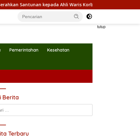
 Santunan kepada Ahli Waris Korban Kebakaran KM Mutiara Sen
tutup
a
Pemerintahan
Kesehatan
i Berita
k:
ita Terbaru