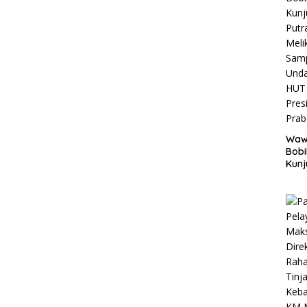
Wawa
Bob
Kunj
Putr
Melik
Sam
Und
HUT 
Pres
Pra