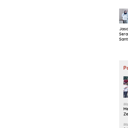
Kek
dal
Lom
HUT 
Jasa
Ser
San
kepa
Wari
Keb
KM M
Sent
P
Ma
M
Ze
Ma