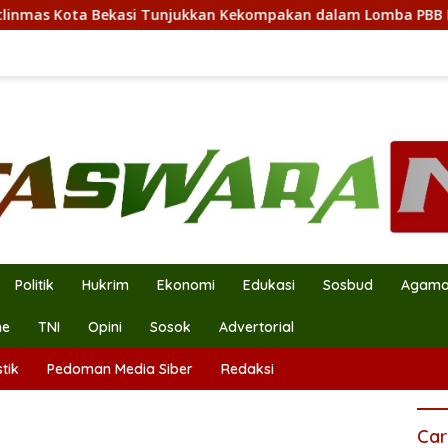
ota Bekasi Tunjukkan Kekompakan dalam Lomba PBB HUT RI ke
Politik
Hukrim
Ekonomi
Edukasi
Sosbud
Agam
ne
TNI
Opini
Sosok
Advertorial
tik
Pedoman Media Siber
Redaksi
Car