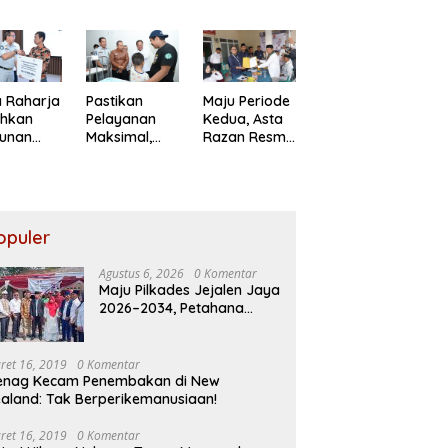
ompakan
Putra Sayuti
Petahana
am
Melik,
Kumpul
ba PBB
Sampaikan
Sebra Resmi
RI ke-81
Undangan
Mendaftar
HUT RI dari
Presiden
 Raharja
Pastikan
Maju Periode
Prabowo
ahkan
Pelayanan
Kedua, Asta
tunan
Maksimal,
Razan Resmi
da Ahli
Direksi Jasa
Daftar
s Korban
Raharja
Pilkades
akaran
Tinjau
Satria Jaya
utiara
Korban
osa II
Kebakaran
opuler
KM Mutiara
Sentosa II
Agustus 6, 2026
0 Komentar
Maju Pilkades Jejalen Jaya
2026–2034, Petahana
Kumpul Sebra Resmi
Mendaftar
ret 16, 2019
0 Komentar
enag Kecam Penembakan di New
aland: Tak Berperikemanusiaan!
ret 16, 2019
0 Komentar