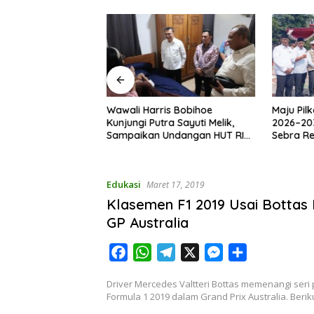
ota Bekasi
Wawali Harris Bobihoe
Maju Pil
Kekompakan dalam
Kunjungi Putra Sayuti Melik,
2026–20
UT RI ke-81
Sampaikan Undangan HUT RI
Sebra R
dari Presiden Prabowo
Edukasi
Maret 17, 2019
Klasemen F1 2019 Usai Bottas
GP Australia
F
W
T
X
M
S
a
h
e
e
h
Driver Mercedes Valtteri Bottas memenangi ser
c
a
l
s
a
Formula 1 2019 dalam Grand Prix Australia. Beri
e
t
e
s
r