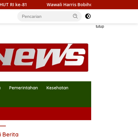
-81
Wawali Harris Bobihoe Kunjungi Putra Sayuti Meli
tutup
a
Pemerintahan
Kesehatan
i Berita