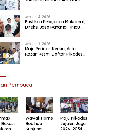
Korban Kebakaran KM Mutiara
Sentosa II
Agustus 4, 2026
Pastikan Pelayanan Maksimal,
Direksi Jasa Raharja Tinjau
Korban Kebakaran KM Mutiara
Sentosa II
Agustus 3, 2026
Maju Periode Kedua, Asta
Razan Resmi Daftar Pilkades
Satria Jaya
ihan Pembaca
inmas
Wawali Harris
Maju Pilkades
 Bekasi
Bobihoe
Jejalen Jaya
ukkan
Kunjungi
2026–2034,