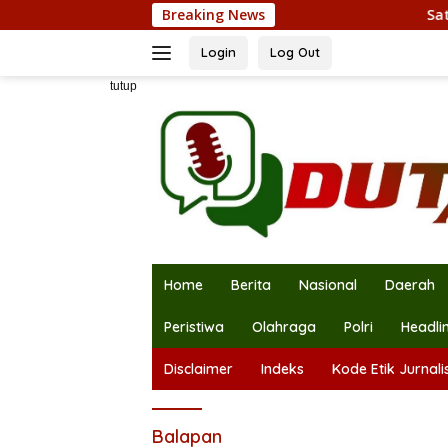
Langsung
Breaking News
Satlinmas K
ke
konten
Login
Log Out
tutup
Home
Berita
Nasional
Daerah
Peristiwa
Olahraga
Polri
Headli
Disclaimer
Indeks
Kode Etik Jurnalis
Balapan