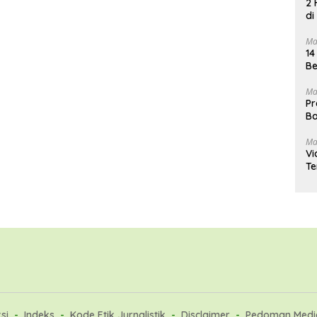
2 
di
Ma
14
Be
Ma
Pr
Ba
Ma
Vi
Te
si
Indeks
Kode Etik Jurnalistik
Disclaimer
Pedoman Media