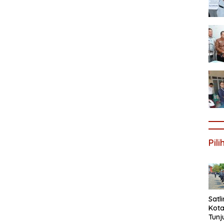
Pil
Satl
Kota
Tunj