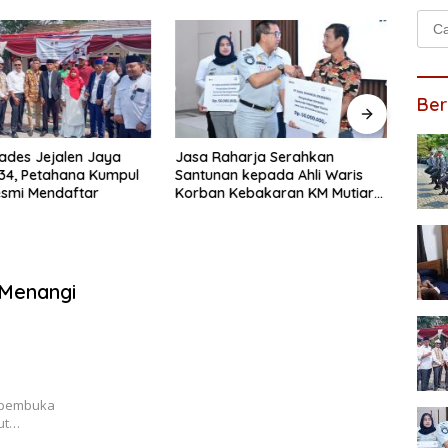
Cari
untu
Ber
kades Jejalen Jaya
Jasa Raharja Serahkan
Pasti
34, Petahana Kumpul
Santunan kepada Ahli Waris
Direk
esmi Mendaftar
Korban Kebakaran KM Mutiara
Korb
Sentosa II
Sento
 Menangi
i pembuka
kut…