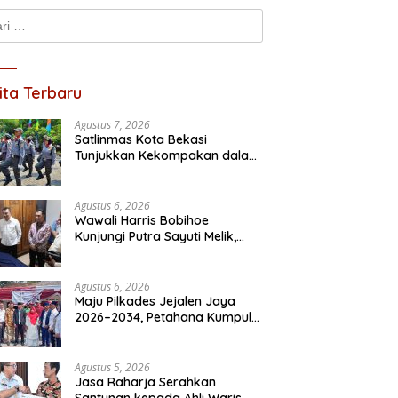
k:
ita Terbaru
Agustus 7, 2026
Satlinmas Kota Bekasi
kan Pelayanan Maksimal,
Maju Periode Kedua, Asta
I
Tunjukkan Kekompakan dalam
si Jasa Raharja Tinjau
Razan Resmi Daftar Pilkades
D
Lomba PBB HUT RI ke-81
an Kebakaran KM Mutiara
Satria Jaya
S
sa II
Pr
Agustus 6, 2026
Wawali Harris Bobihoe
Kunjungi Putra Sayuti Melik,
Sampaikan Undangan HUT RI
dari Presiden Prabowo
Agustus 6, 2026
Maju Pilkades Jejalen Jaya
2026–2034, Petahana Kumpul
Sebra Resmi Mendaftar
Agustus 5, 2026
Jasa Raharja Serahkan
Santunan kepada Ahli Waris