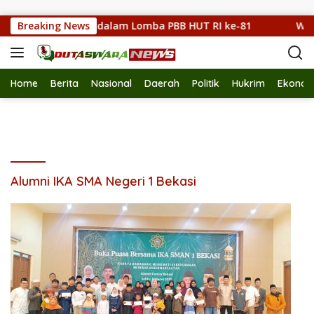
Langsung ke konten
ukkan Kekompakan dalam Lomba PBB HUT RI ke-81
Breaking News
Wawal
Home
Berita
Nasional
Daerah
Politik
Hukrim
Ekonom
Alumni IKA SMA Negeri 1 Bekasi