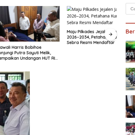
Cari
untu
Ber
Maju Pilkades Jejalen Jaya
2026–2034, Petahana Kumpul
Sebra Resmi Mendaftar
arris Bobihoe
Jasa
Putra Sayuti Melik,
Santu
an Undangan HUT RI
Korb
siden Prabowo
Sento