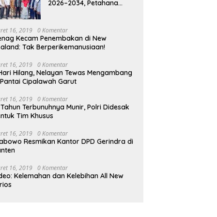
2026–2034, Petahana
Kumpul Sebra Resmi
Mendaftar
ret 16, 2019
0 Komentar
enag Kecam Penembakan di New
aland: Tak Berperikemanusiaan!
ret 16, 2019
0 Komentar
Hari Hilang, Nelayan Tewas Mengambang
 Pantai Cipalawah Garut
ret 16, 2019
0 Komentar
 Tahun Terbunuhnya Munir, Polri Didesak
ntuk Tim Khusus
ret 16, 2019
0 Komentar
abowo Resmikan Kantor DPD Gerindra di
nten
ret 16, 2019
0 Komentar
deo: Kelemahan dan Kelebihan All New
rios