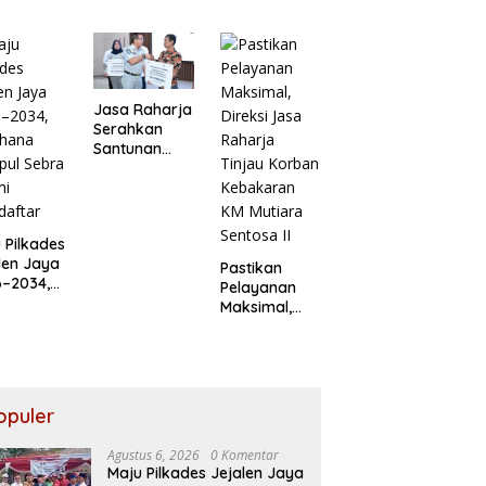
golahan
Kekompakan
Putra Sayuti
pah Jadi
dalam
Melik,
gi
Lomba PBB
Sampaikan
barukan
HUT RI ke-81
Undangan
HUT RI dari
Presiden
Jasa Raharja
Prabowo
Serahkan
Santunan
kepada Ahli
Waris Korban
Kebakaran
KM Mutiara
 Pilkades
Sentosa II
len Jaya
Pastikan
6–2034,
Pelayanan
ahana
Maksimal,
pul
Direksi Jasa
a Resmi
Raharja
daftar
Tinjau
Korban
Kebakaran
opuler
KM Mutiara
Sentosa II
Agustus 6, 2026
0 Komentar
Maju Pilkades Jejalen Jaya