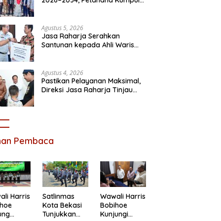
Sebra Resmi Mendaftar
Agustus 5, 2026
Jasa Raharja Serahkan
Santunan kepada Ahli Waris
Korban Kebakaran KM Mutiara
Sentosa II
Agustus 4, 2026
Pastikan Pelayanan Maksimal,
Direksi Jasa Raharja Tinjau
Korban Kebakaran KM Mutiara
Sentosa II
ihan Pembaca
li Harris
Satlinmas
Wawali Harris
ihoe
Kota Bekasi
Bobihoe
ung
Tunjukkan
Kunjungi