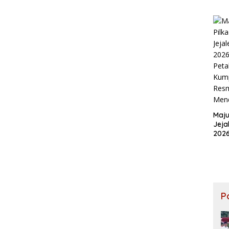
Pen
Sam
Ener
Ter
Maju
Jeja
202
Pet
Kum
Sebr
Men
P