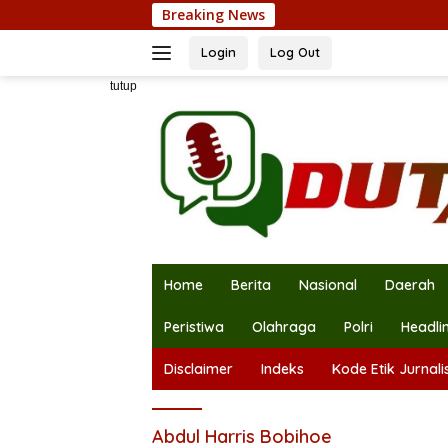
Langsung
Breaking News
ke
konten
Login
Log Out
tutup
Home
Berita
Nasional
Daerah
Peristiwa
Olahraga
Polri
Headli
Disclaimer
Indeks
Kode Etik Jurnalis
Abdul Harris Bobihoe