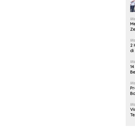
Ma
M
Ze
Ma
2 
di
Ma
14
Be
Ma
Pr
Ba
Ma
Vi
Te