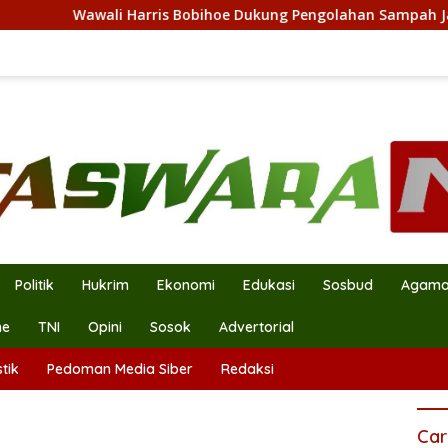
Wawali Harris Bobihoe Dukung Pengolahan Sampah Jadi Energi
Politik
Hukrim
Ekonomi
Edukasi
Sosbud
Agam
ne
TNI
Opini
Sosok
Advertorial
tik
Pedoman Media Siber
Redaksi
Car