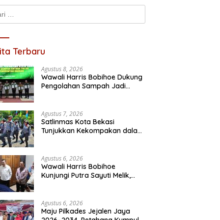
k:
ita Terbaru
M
R
Pastikan Pelayanan Maksimal,
Agustus 8, 2026
S
Direksi Jasa Raharja Tinjau
Wawali Harris Bobihoe Dukung
 Raharja Serahkan
Korban Kebakaran KM Mutiara
Pengolahan Sampah Jadi
nan kepada Ahli Waris
Sentosa II
Energi Terbarukan
an Kebakaran KM Mutiara
sa II
Agustus 7, 2026
Satlinmas Kota Bekasi
Tunjukkan Kekompakan dalam
Lomba PBB HUT RI ke-81
Agustus 6, 2026
Wawali Harris Bobihoe
Kunjungi Putra Sayuti Melik,
Sampaikan Undangan HUT RI
dari Presiden Prabowo
Agustus 6, 2026
Maju Pilkades Jejalen Jaya
2026–2034, Petahana Kumpul