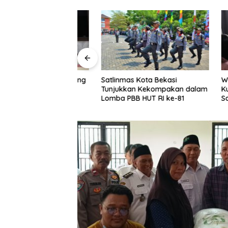
is Bobihoe Dukung
Satlinmas Kota Bekasi
Wawali H
 Sampah Jadi
Tunjukkan Kekompakan dalam
Kunjungi 
arukan
Lomba PBB HUT RI ke-81
Sampaik
dari Pre