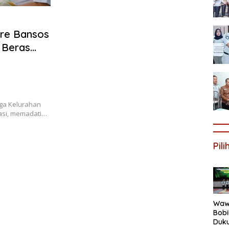
re Bansos
 Beras
ga Kelurahan
asi, memadati…
Pil
Wawa
Bob
Duk