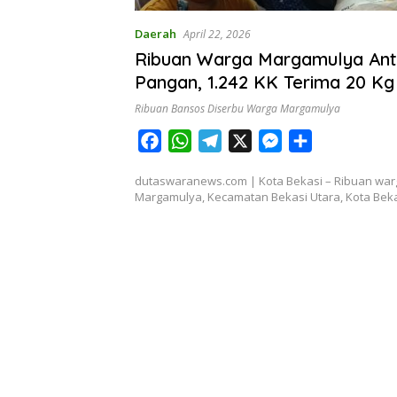
Daerah
April 22, 2026
Ribuan Warga Margamulya Ant
Pangan, 1.242 KK Terima 20 Kg
dan 4 Liter Minyak
Ribuan Bansos Diserbu Warga Margamulya
F
W
T
X
M
S
a
h
e
e
h
dutaswaranews.com | Kota Bekasi – Ribuan war
c
a
l
s
a
Margamulya, Kecamatan Bekasi Utara, Kota Bek
e
t
e
s
r
b
s
g
e
e
o
A
r
n
o
p
a
g
k
p
m
e
r