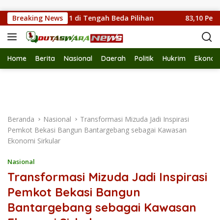
Langsung ke konten
arga RW 011 di Tengah Beda Pilihan
Breaking News
83,10 Persen Pe
Home
Berita
Nasional
Daerah
Politik
Hukrim
Ekonom
Beranda
Nasional
Transformasi Mizuda Jadi Inspirasi
Pemkot Bekasi Bangun Bantargebang sebagai Kawasan
Ekonomi Sirkular
Nasional
Transformasi Mizuda Jadi Inspirasi
Pemkot Bekasi Bangun
Bantargebang sebagai Kawasan