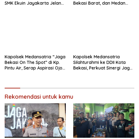
SMK Ekuin Jayakarta Jelang
Bekasi Barat, dan Medan
Lomba Yel-Yel Tingkat Polda
Satria Perkuat Sinergitas
Metro Jaya
TNI–Polri Melalui Kunjungan
ke Koramil 01 Kranji
Kapolsek Medansatria “Jaga
Kapolsek Medansatria
Bekasi On The Spot” di Kp.
Silahturahmi ke DDII Kota
Pintu Air, Serap Aspirasi Ojol
Bekasi, Perkuat Sinergi Jaga
dan Warga
Kamtibmas
Rekomendasi untuk kamu