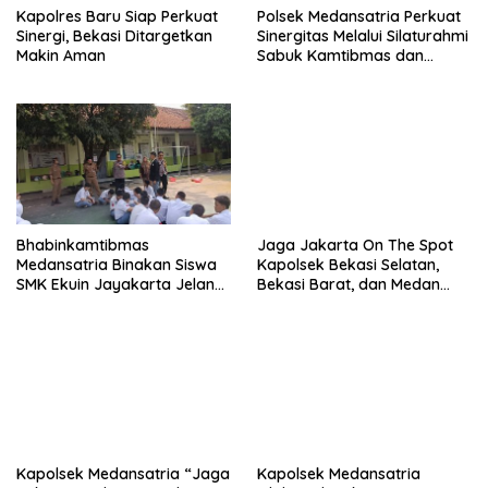
Kapolres Baru Siap Perkuat
Polsek Medansatria Perkuat
Sinergi, Bekasi Ditargetkan
Sinergitas Melalui Silaturahmi
Makin Aman
Sabuk Kamtibmas dan
Penyerapan Aspirasi
Masyarakat
Bhabinkamtibmas
Jaga Jakarta On The Spot
Medansatria Binakan Siswa
Kapolsek Bekasi Selatan,
SMK Ekuin Jayakarta Jelang
Bekasi Barat, dan Medan
Lomba Yel-Yel Tingkat Polda
Satria Perkuat Sinergitas
Metro Jaya
TNI–Polri Melalui Kunjungan
ke Koramil 01 Kranji
Kapolsek Medansatria “Jaga
Kapolsek Medansatria