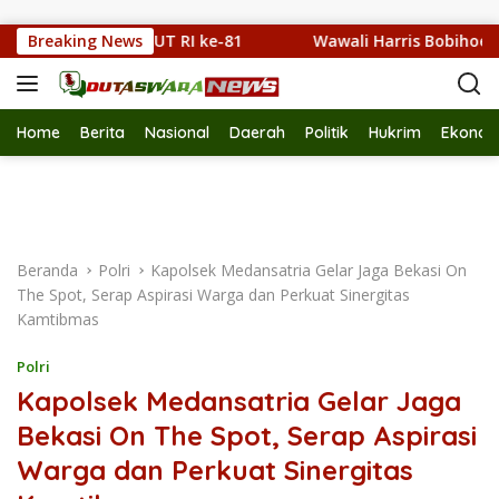
Langsung ke konten
omba PBB HUT RI ke-81
Breaking News
Wawali Harris Bobihoe Kunjung
Home
Berita
Nasional
Daerah
Politik
Hukrim
Ekonom
Beranda
Polri
Kapolsek Medansatria Gelar Jaga Bekasi On
The Spot, Serap Aspirasi Warga dan Perkuat Sinergitas
Kamtibmas
Polri
Kapolsek Medansatria Gelar Jaga
Bekasi On The Spot, Serap Aspirasi
Warga dan Perkuat Sinergitas