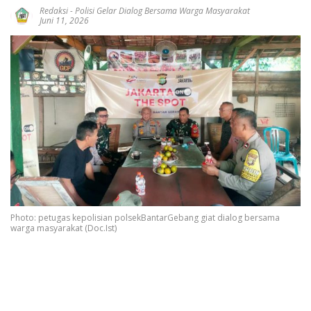
Redaksi
-
Polisi Gelar Dialog Bersama Warga Masyarakat
Juni 11, 2026
Photo: petugas kepolisian polsekBantarGebang giat dialog bersama
warga masyarakat (Doc.Ist)