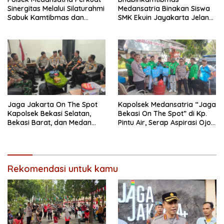
Sinergitas Melalui Silaturahmi
Medansatria Binakan Siswa
Sabuk Kamtibmas dan
SMK Ekuin Jayakarta Jelang
Penyerapan Aspirasi
Lomba Yel-Yel Tingkat Polda
Masyarakat
Metro Jaya
Jaga Jakarta On The Spot
Kapolsek Medansatria “Jaga
Kapolsek Bekasi Selatan,
Bekasi On The Spot” di Kp.
Bekasi Barat, dan Medan
Pintu Air, Serap Aspirasi Ojol
Satria Perkuat Sinergitas
dan Warga
TNI–Polri Melalui Kunjungan
ke Koramil 01 Kranji
Rekomendasi untuk kamu