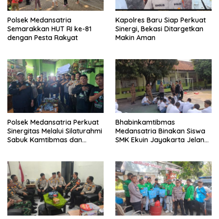
Polsek Medansatria
Kapolres Baru Siap Perkuat
Semarakkan HUT RI ke-81
Sinergi, Bekasi Ditargetkan
dengan Pesta Rakyat
Makin Aman
Polsek Medansatria Perkuat
Bhabinkamtibmas
Sinergitas Melalui Silaturahmi
Medansatria Binakan Siswa
Sabuk Kamtibmas dan
SMK Ekuin Jayakarta Jelang
Penyerapan Aspirasi
Lomba Yel-Yel Tingkat Polda
Masyarakat
Metro Jaya