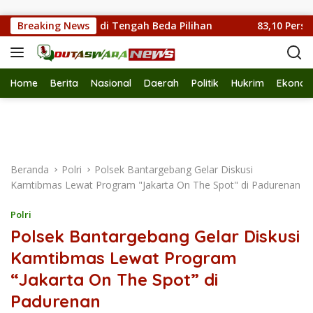
Langsung ke konten
Warga RW 011 di Tengah Beda Pilihan
Breaking News
83,10 Persen Pe
Home
Berita
Nasional
Daerah
Politik
Hukrim
Ekonom
Beranda
Polri
Polsek Bantargebang Gelar Diskusi
Kamtibmas Lewat Program "Jakarta On The Spot" di Padurenan
Polri
Polsek Bantargebang Gelar Diskusi
Kamtibmas Lewat Program
“Jakarta On The Spot” di
Padurenan