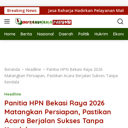
Langsung ke konten
rikuler
Breaking News
Jasa Raharja Hadirkan Pelayanan Maksimal K
Home
Berita
Nasional
Daerah
Politik
Hukrim
Ekonom
Beranda
Headline
Panitia HPN Bekasi Raya 2026
Matangkan Persiapan, Pastikan Acara Berjalan Sukses Tanpa
Kendala
Headline
Panitia HPN Bekasi Raya 2026
Matangkan Persiapan, Pastikan
Acara Berjalan Sukses Tanpa