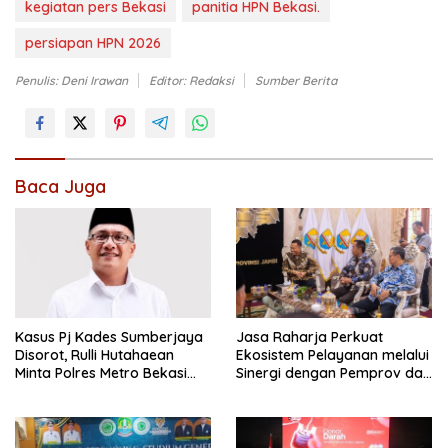
kegiatan pers Bekasi
panitia HPN Bekasi.
persiapan HPN 2026
Penulis: Deni Irawan
Editor: Redaksi
Sumber Berita
Baca Juga
Kasus Pj Kades Sumberjaya
Jasa Raharja Perkuat
Disorot, Rulli Hutahaean
Ekosistem Pelayanan melalui
Minta Polres Metro Bekasi
Sinergi dengan Pemprov dan
Transparan
Polda Jambi