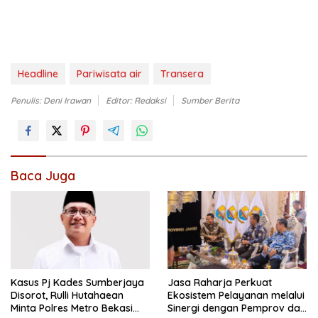
Headline
Pariwisata air
Transera
Penulis: Deni Irawan
Editor: Redaksi
Sumber Berita
Baca Juga
Kasus Pj Kades Sumberjaya
Jasa Raharja Perkuat
Disorot, Rulli Hutahaean
Ekosistem Pelayanan melalui
Minta Polres Metro Bekasi
Sinergi dengan Pemprov dan