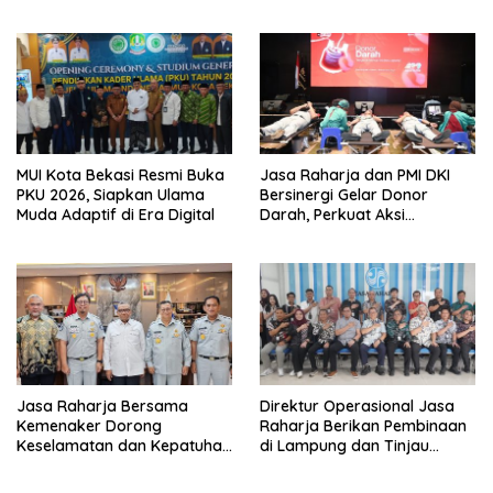
Transparan
Polda Jambi
MUI Kota Bekasi Resmi Buka
Jasa Raharja dan PMI DKI
PKU 2026, Siapkan Ulama
Bersinergi Gelar Donor
Muda Adaptif di Era Digital
Darah, Perkuat Aksi
Kemanusiaan
Jasa Raharja Bersama
Direktur Operasional Jasa
Kemenaker Dorong
Raharja Berikan Pembinaan
Keselamatan dan Kepatuhan
di Lampung dan Tinjau
Berlalu Lintas
Samsat Rajabasa