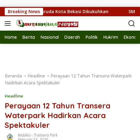
Langsung ke konten
0 Pramuka Garuda Kota Bekasi Dikukuhkan
Breaking News
SMPN 42 Kota
Home
Berita
Nasional
Daerah
Politik
Hukrim
Ekonom
Beranda
Headline
Perayaan 12 Tahun Transera Waterpark
Hadirkan Acara Spektakuler
Headline
Perayaan 12 Tahun Transera
Waterpark Hadirkan Acara
Spektakuler
Redaksi
-
Transera Park
Februari 13, 2026