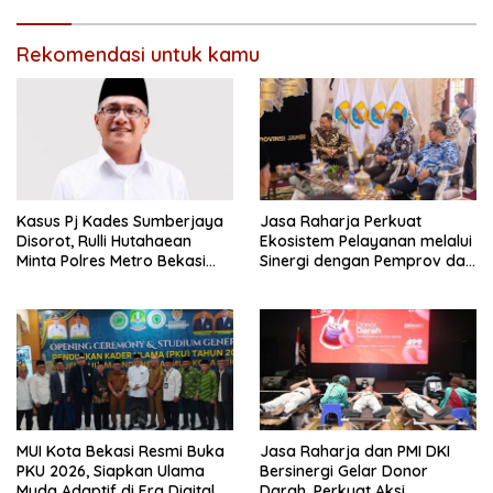
Rekomendasi untuk kamu
Kasus Pj Kades Sumberjaya
Jasa Raharja Perkuat
Disorot, Rulli Hutahaean
Ekosistem Pelayanan melalui
Minta Polres Metro Bekasi
Sinergi dengan Pemprov dan
Transparan
Polda Jambi
MUI Kota Bekasi Resmi Buka
Jasa Raharja dan PMI DKI
PKU 2026, Siapkan Ulama
Bersinergi Gelar Donor
Muda Adaptif di Era Digital
Darah, Perkuat Aksi