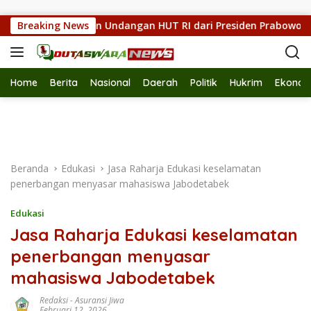
Langsung ke konten
k, Sampaikan Undangan HUT RI dari Presiden Prabowo
Breaking News
M
Home
Berita
Nasional
Daerah
Politik
Hukrim
Ekonom
Beranda
Edukasi
Jasa Raharja Edukasi keselamatan
penerbangan menyasar mahasiswa Jabodetabek
Edukasi
Jasa Raharja Edukasi keselamatan
penerbangan menyasar
mahasiswa Jabodetabek
Redaksi
-
Asuransi Jiwa
Februari 12, 2026