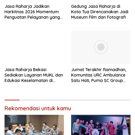
Jasa Raharja Jadikan
Gedung Jasa Raharja di
Harkitnas 2026 Momentum
Kota Tua Direncanakan Jadi
Penguatan Pelayanan yang
Museum Film dan Fotografi
Adaptif dan Responsif
Jasa Raharja Bekasi
Jumat Terakhir Ramadhan,
Sediakan Layanan MUKL dan
Komunitas URC Ambulance
Edukasi Keselamatan di
Satu Hati, Puma SC Group
Terminal
dan DPD GANNA Kota Bekasi
Bagikan 150 Paket Takjil
Rekomendasi untuk kamu