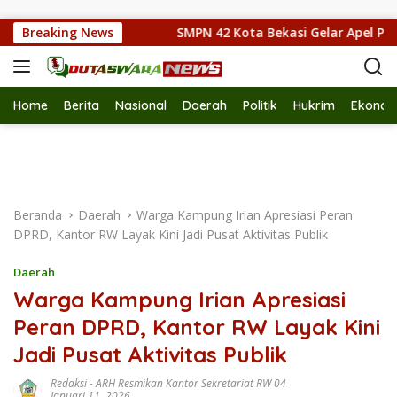
Langsung ke konten
 Dikukuhkan
Breaking News
SMPN 42 Kota Bekasi Gelar Apel Pembukaan
Home
Berita
Nasional
Daerah
Politik
Hukrim
Ekonom
Beranda
Daerah
Warga Kampung Irian Apresiasi Peran
DPRD, Kantor RW Layak Kini Jadi Pusat Aktivitas Publik
Daerah
Warga Kampung Irian Apresiasi
Peran DPRD, Kantor RW Layak Kini
Jadi Pusat Aktivitas Publik
Redaksi
-
ARH Resmikan Kantor Sekretariat RW 04
Januari 11, 2026