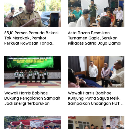
83,10 Persen Pemuda Bekasi
Asta Razan Resmikan
Tak Merokok, Pemkot
Turnamen Gaple, Serukan
Perkuat Kawasan Tanpa
Pilkades Satria Jaya Damai
Rokok
Wawali Harris Bobihoe
Wawali Harris Bobihoe
Dukung Pengolahan Sampah
Kunjungi Putra Sayuti Melik,
Jadi Energi Terbarukan
Sampaikan Undangan HUT RI
dari Presiden Prabowo