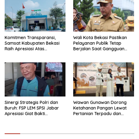
Komitmen Transparansi,
Wali Kota Bekasi Pastikan
Samsat Kabupaten Bekasi
Pelayanan Publik Tetap
Raih Apresiasi Atas
Berjalan Saat Gangguan
Pelayanan Humanis dan
Listrik
Bebas Calo
Sinergi Strategis Polri dan
Wawan Gunawan Dorong
Buruh: FSP LEM SPSI Jabar
Ketahanan Pangan Lewat
Apresiasi Giat Bakti
Pertanian Terpadu dan
Kesehatan di Bekas
Kolaborasi Komunitas
Pangan