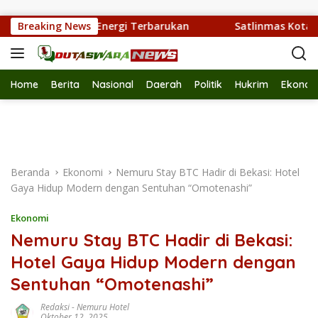
Langsung ke konten
mpah Jadi Energi Terbarukan
Breaking News
Satlinmas Kota Bekasi T
Home
Berita
Nasional
Daerah
Politik
Hukrim
Ekonom
Beranda
Ekonomi
Nemuru Stay BTC Hadir di Bekasi: Hotel
Gaya Hidup Modern dengan Sentuhan “Omotenashi”
Ekonomi
Nemuru Stay BTC Hadir di Bekasi:
Hotel Gaya Hidup Modern dengan
Sentuhan “Omotenashi”
Redaksi
-
Nemuru Hotel
Oktober 12, 2025