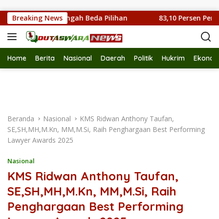
Langsung ke konten
RW 011 di Tengah Beda Pilihan
Breaking News
83,10 Persen Pemuda 
Home
Berita
Nasional
Daerah
Politik
Hukrim
Ekonom
Beranda
Nasional
KMS Ridwan Anthony Taufan,
SE,SH,MH,M.Kn, MM,M.Si, Raih Penghargaan Best Performing
Lawyer Awards 2025
Nasional
KMS Ridwan Anthony Taufan,
SE,SH,MH,M.Kn, MM,M.Si, Raih
Penghargaan Best Performing