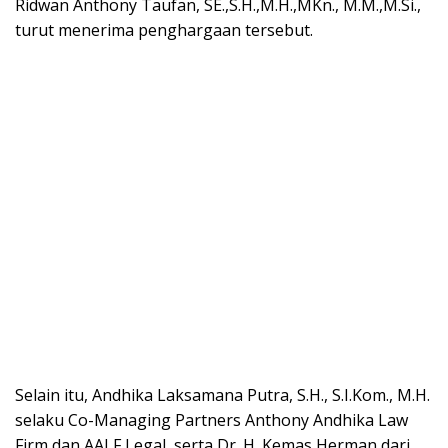
Ridwan Anthony Taufan, SE.,S.H.,M.H.,MKn., M.M.,M.Si.,
turut menerima penghargaan tersebut.
Selain itu, Andhika Laksamana Putra, S.H., S.I.Kom., M.H.
selaku Co-Managing Partners Anthony Andhika Law
Firm dan AALF Legal, serta Dr. H. Kemas Herman dari