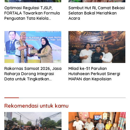
Optimasi Regulasi TJSLP,
Sambut Hut RI, Camat Bekasi
FORTALA Tawarkan Formula
Selatan Bakal Meriahkan
Penguatan Tata Kelola
Acara
Industri di Kabupaten Bekasi
Rakornas Samsat 2026, Jasa
Milad ke-51 Parulian
Raharja Dorong Integrasi
Hutahaean Perkuat Sinergi
Data untuk Tingkatkan
MAPAN dan Kepolisian
Kepatuhan Wajib Pajak
Kendaraan Bermotor
Rekomendasi untuk kamu