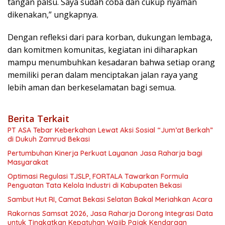
tangan palsu. Saya sudah coba dan cukup nyaman
dikenakan,” ungkapnya.
Dengan refleksi dari para korban, dukungan lembaga,
dan komitmen komunitas, kegiatan ini diharapkan
mampu menumbuhkan kesadaran bahwa setiap orang
memiliki peran dalam menciptakan jalan raya yang
lebih aman dan berkeselamatan bagi semua.
Berita Terkait
PT ASA Tebar Keberkahan Lewat Aksi Sosial “Jum’at Berkah”
di Dukuh Zamrud Bekasi
Pertumbuhan Kinerja Perkuat Layanan Jasa Raharja bagi
Masyarakat
Optimasi Regulasi TJSLP, FORTALA Tawarkan Formula
Penguatan Tata Kelola Industri di Kabupaten Bekasi
Sambut Hut RI, Camat Bekasi Selatan Bakal Meriahkan Acara
Rakornas Samsat 2026, Jasa Raharja Dorong Integrasi Data
untuk Tingkatkan Kepatuhan Wajib Pajak Kendaraan