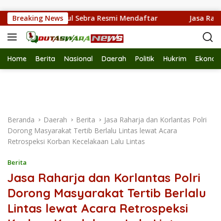
Langsung ke konten
tahana Kumpul Sebra Resmi Mendaftar
Breaking News
Jasa Raharja Ser
Home
Berita
Nasional
Daerah
Politik
Hukrim
Ekonom
Beranda
Daerah
Berita
Jasa Raharja dan Korlantas Polri
Dorong Masyarakat Tertib Berlalu Lintas lewat Acara
Retrospeksi Korban Kecelakaan Lalu Lintas
Berita
Jasa Raharja dan Korlantas Polri
Dorong Masyarakat Tertib Berlalu
Lintas lewat Acara Retrospeksi