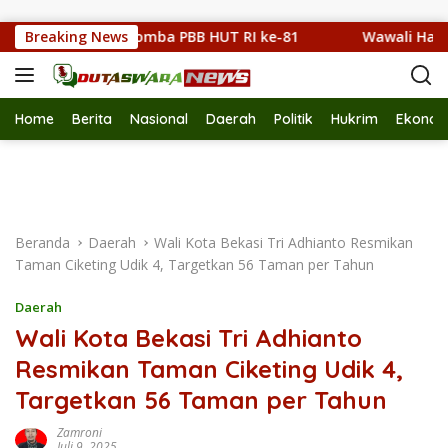
Langsung ke konten
kan dalam Lomba PBB HUT RI ke-81
Breaking News
Wawali Harris Bobi
Home
Berita
Nasional
Daerah
Politik
Hukrim
Ekonom
Beranda
Daerah
Wali Kota Bekasi Tri Adhianto Resmikan
Taman Ciketing Udik 4, Targetkan 56 Taman per Tahun
Daerah
Wali Kota Bekasi Tri Adhianto
Resmikan Taman Ciketing Udik 4,
Targetkan 56 Taman per Tahun
Zamroni
Juli 9, 2025