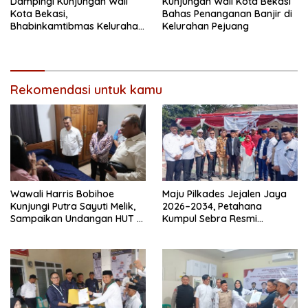
Dampingi Kunjungan Wali
Kunjungan Wali Kota Bekasi
Kota Bekasi,
Bahas Penanganan Banjir di
Bhabinkamtibmas Kelurahan
Kelurahan Pejuang
Medansatria Bahas
Penanganan Banjir.
Rekomendasi untuk kamu
Wawali Harris Bobihoe
Maju Pilkades Jejalen Jaya
Kunjungi Putra Sayuti Melik,
2026–2034, Petahana
Sampaikan Undangan HUT RI
Kumpul Sebra Resmi
dari Presiden Prabowo
Mendaftar