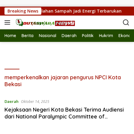
Langsung ke konten
bihoe Dukung Pengolahan Sampah Jadi Energi Terbarukan
Breaking News
Home
Berita
Nasional
Daerah
Politik
Hukrim
Ekonom
memperkenalkan jajaran pengurus NPCI Kota
Bekasi
Daerah
Oktober 14, 2025
Kejaksaan Negeri Kota Bekasi Terima Audiensi
dari National Paralympic Committee of
Indonesia (NPCI) Kota Bekasi