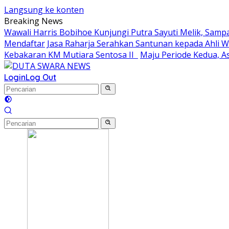
Langsung ke konten
Breaking News
Wawali Harris Bobihoe Kunjungi Putra Sayuti Melik, Sam
Mendaftar
Jasa Raharja Serahkan Santunan kepada Ahli 
Kebakaran KM Mutiara Sentosa II
Maju Periode Kedua, As
Login
Log Out