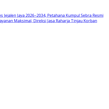
es Jejalen Jaya 2026–2034, Petahana Kumpul Sebra Resmi
ayanan Maksimal, Direksi Jasa Raharja Tinjau Korban