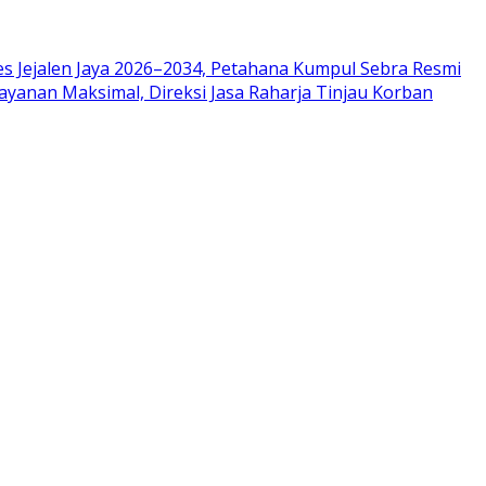
es Jejalen Jaya 2026–2034, Petahana Kumpul Sebra Resmi
ayanan Maksimal, Direksi Jasa Raharja Tinjau Korban