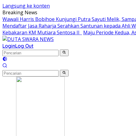
Langsung ke konten
Breaking News
Wawali Harris Bobihoe Kunjungi Putra Sayuti Melik, Sam
Mendaftar
Jasa Raharja Serahkan Santunan kepada Ahli 
Kebakaran KM Mutiara Sentosa II
Maju Periode Kedua, As
Login
Log Out