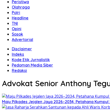
Peristiwa
Olahraga
Polri
Headline
TNI
Opini
Sosok
Advertorial
Disclaimer
Indeks
Kode Etik Jurnalistik
Pedoman Media Siber
Redaksi
Advokat Senior Anthony Tegu
Maju Pilkades Jejalen Jaya 2026–2034, Petahana Kumpul