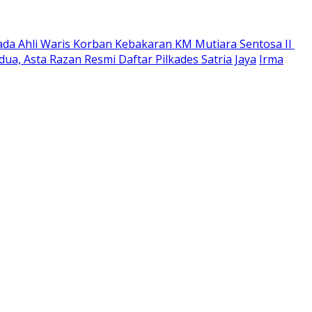
ada Ahli Waris Korban Kebakaran KM Mutiara Sentosa II
ua, Asta Razan Resmi Daftar Pilkades Satria Jaya
Irma